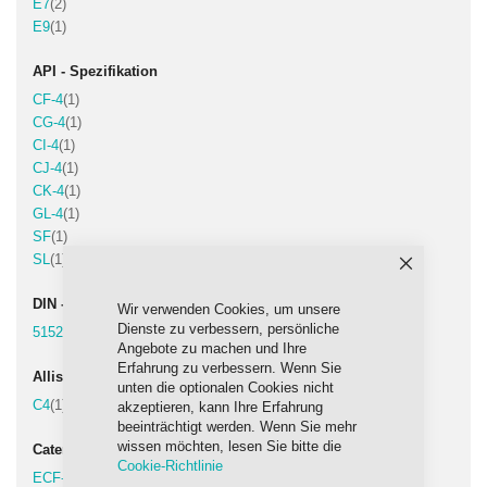
Artikel
E7
2
Artikel
E9
1
API - Spezifikation
Artikel
CF-4
1
Artikel
CG-4
1
Artikel
CI-4
1
Artikel
CJ-4
1
Artikel
CK-4
1
Artikel
GL-4
1
Artikel
SF
1
Artikel
SL
1
Schließen
DIN - Spezifikation
Wir verwenden Cookies, um unsere
Dienste zu verbessern, persönliche
Artikel
51524-3 (HVLPD)
1
Angebote zu machen und Ihre
Erfahrung zu verbessern. Wenn Sie
Allison - Freigaben
unten die optionalen Cookies nicht
Artikel
C4
1
akzeptieren, kann Ihre Erfahrung
beeinträchtigt werden. Wenn Sie mehr
wissen möchten, lesen Sie bitte die
Caterpillar - Freigaben
Cookie-Richtlinie
Artikel
ECF-1-a
1