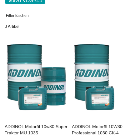
Volvo VDS-4.5
Filter löschen
3
Artikel
ADDINOL Motoröl 10w30 Super
ADDINOL Motoröl 10W30
In den Einkaufswagen
ZU
In den Einkaufswagen
Z
Traktor MU 1035
Professional 1030 CK-4
WUNSCHZETTEL
ZU
W
Z