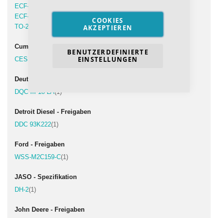
Artikel
ECF-2
1
Artikel
ECF-3
1
COOKIES
Artikel
TO-2
1
AKZEPTIEREN
Cummins - Freigaben
BENUTZERDEFINIERTE
EINSTELLUNGEN
Artikel
CES 20086
1
Deutz - Freigaben
Artikel
DQC III-18 LA
1
Detroit Diesel - Freigaben
Artikel
DDC 93K222
1
Ford - Freigaben
Artikel
WSS-M2C159-C
1
JASO - Spezifikation
Artikel
DH-2
1
John Deere - Freigaben