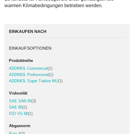
warmen Klimabedingungen betrieben werden.
EINKAUFEN NACH
EINKAUFSOPTIONEN
Produktreihe
Artikel
ADDINOL Commercial
1
Artikel
ADDINOL Professional
1
Artikel
ADDINOL Super Traktor MU
1
Viskosität
Artikel
SAE 10W-30
3
Artikel
SAE 80
1
Artikel
ISO VG 68
1
Abgasnorm
Artikel
Euro 4
2