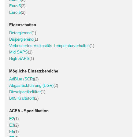
Artikel
Euro 5
2
Artikel
Euro 6
2
Eigenschaften
Artikel
Detergierend
1
Artikel
Dispergierend
1
Artikel
Verbessertes Viskositäs-Temperaturverhalten
1
Artikel
Mid SAPS
1
Artikel
High SAPS
1
Mögliche Einsatzbereiche
Artikel
AdBlue (SCR)
2
Artikel
Abgasrückführung (EGR)
2
Artikel
Dieselpartikelfilter
1
Artikel
B05 Kraftstoff
2
ACEA - Spezifikation
Artikel
E2
1
Artikel
E3
2
Artikel
E5
1