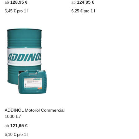
128,95 €
124,95 €
ab
ab
HINZUFÜGEN
VERGLEICHSLISTE
H
V
HINZUFÜGEN
H
6,45 € pro 1 l
6,25 € pro 1 l
ADDINOL Motoröl Commercial
In den Einkaufswagen
ZU
1030 E7
WUNSCHZETTEL
ZU
121,95 €
ab
HINZUFÜGEN
VERGLEICHSLISTE
HINZUFÜGEN
6,10 € pro 1 l