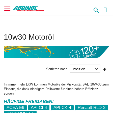
Direkt
zum
Suche
Inhalt
10w30 Motoröl
In
Sortieren nach
abst
Reih
In immer mehr LKW kommen Motoröle der Viskosität SAE 10W-30 zum
Einsatz, die dank niedrigere Reibwerte für einen höhere Effizienz
sorgen.
HÄUFIGE FREIGABEN:
ACEA E9
API CI-4
API CK-4
Renault RLD-3