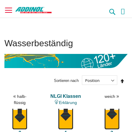
Direkt
zum
Suche
Inhalt
Wasserbeständig
In
Sortieren nach
abst
Reih
«
NLGI Klassen
»
halb-
weich
flüssig
Erklärung