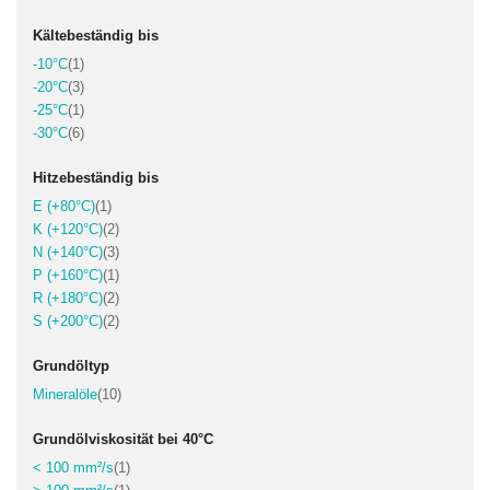
Kältebeständig bis
Artikel
-10°C
1
Artikel
-20°C
3
Artikel
-25°C
1
Artikel
-30°C
6
Hitzebeständig bis
Artikel
E (+80°C)
1
Artikel
K (+120°C)
2
Artikel
N (+140°C)
3
Artikel
P (+160°C)
1
Artikel
R (+180°C)
2
Artikel
S (+200°C)
2
Grundöltyp
Artikel
Mineralöle
10
Grundölviskosität bei 40°C
Artikel
< 100 mm²/s
1
Artikel