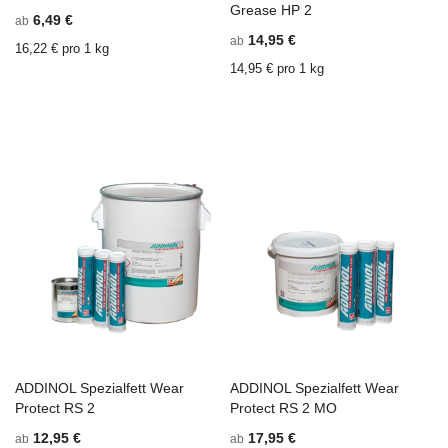
In den Einkaufswagen
ZU
In den Einkaufswagen
Z
Grease HP 2
6,49 €
ab
WUNSCHZETTEL
ZU
W
Z
14,95 €
ab
HINZUFÜGEN
VERGLEICHSLISTE
H
V
16,22 € pro 1 kg
HINZUFÜGEN
H
14,95 € pro 1 kg
ADDINOL Spezialfett Wear
ADDINOL Spezialfett Wear
In den Einkaufswagen
ZU
In den Einkaufswagen
Z
Protect RS 2
Protect RS 2 MO
WUNSCHZETTEL
ZU
W
Z
12,95 €
17,95 €
ab
ab
HINZUFÜGEN
VERGLEICHSLISTE
H
V