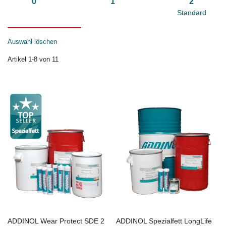
0
1
2
Standard
Auswahl löschen
Artikel
1
-
8
von
11
ADDINOL Wear Protect SDE 2
ADDINOL Spezialfett LongLife