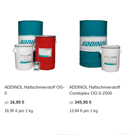
ADDINOL Haftschmierstoff OG-
ADDINOL Haftschmierstoff
In den Einkaufswagen
ZU
In den Einkaufswagen
Z
0
Combiplex OG 0-2500
WUNSCHZETTEL
ZU
W
Z
16,95 €
345,95 €
ab
ab
HINZUFÜGEN
VERGLEICHSLISTE
H
V
HINZUFÜGEN
H
16,95 € pro 1 kg
13,84 € pro 1 kg