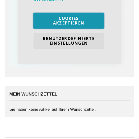
ALLESKÖNNER
☝️
➥ ACP Multifunktionsspray
COOKIES
AKZEPTIEREN
»
ACP Spray
BENUTZERDEFINIERTE
EINSTELLUNGEN
ab 6,99€
Schmierung, Konservierung, Reinigung
MEIN WUNSCHZETTEL
Sie haben keine Artikel auf Ihrem Wunschzettel.