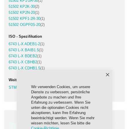
Artikel
51502 KP1-2R-30
1
Artikel
51502 KP2K-30
2
Artikel
51502 KP2N-20
1
Artikel
51502 KPF1-2R-30
1
Artikel
51502 OGPF0S-20
2
ISO - Spezifikation
Artikel
6743 L-X ADEB1-2
1
Artikel
6743 L-X BAIB1.5
1
Artikel
6743 L-X BDEB2
1
Artikel
6743 L-X CBHB2
1
Artikel
6743 L-X CDHB1.5
1
Schließen
Weitere Spezifikationen
Wir verwenden Cookies, um unsere
Artikel
STM 7420/B
1
Dienste zu verbessern, persönliche
Angebote zu machen und Ihre
Erfahrung zu verbessern. Wenn Sie
unten die optionalen Cookies nicht
akzeptieren, kann Ihre Erfahrung
beeinträchtigt werden. Wenn Sie mehr
wissen möchten, lesen Sie bitte die
Cookie-Richtlinie