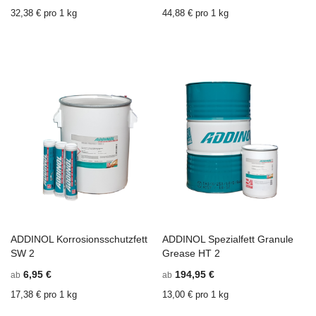
HINZUFÜGEN
H
32,38 € pro 1 kg
44,88 € pro 1 kg
ADDINOL Korrosionsschutzfett
ADDINOL Spezialfett Granule
In den Einkaufswagen
ZU
In den Einkaufswagen
Z
SW 2
Grease HT 2
WUNSCHZETTEL
ZU
W
Z
6,95 €
194,95 €
ab
ab
HINZUFÜGEN
VERGLEICHSLISTE
H
V
HINZUFÜGEN
H
17,38 € pro 1 kg
13,00 € pro 1 kg