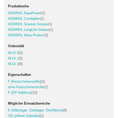
Produktreihe
Artikel
ADDINOL AquaPower
1
Artikel
ADDINOL Combiplex
1
Artikel
ADDINOL Granule Grease
1
Artikel
ADDINOL LongLife Grease
1
Artikel
ADDINOL Wear Protect
3
Viskosität
Artikel
NLGI 0
3
Artikel
NLGI 1
5
Artikel
NLGI 2
8
Eigenschaften
Artikel
F (Festschmierstoffe)
3
Artikel
ohne Festschmierstoffe
7
Artikel
P (EP-Additive)
10
Mögliche Einsatzbereiche
Artikel
K (Wälzlager, Gleitlager, Gleitfläche)
8
Artikel
OG (offene Getriebe)
2