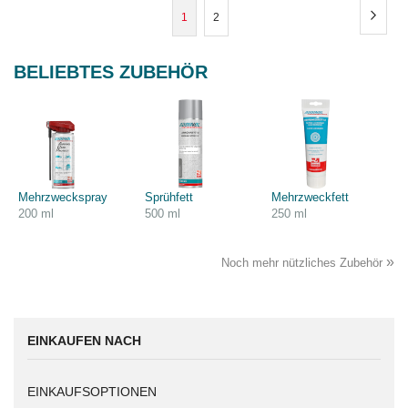
Seite
Seite
Weite
Sie
Seite
1
2
lesen
BELIEBTES ZUBEHÖR
gerade
Seite
Mehrzweckspray
Sprühfett
Mehrzweckfett
200 ml
500 ml
250 ml
»
Noch mehr nützliches Zubehör
EINKAUFEN NACH
EINKAUFSOPTIONEN