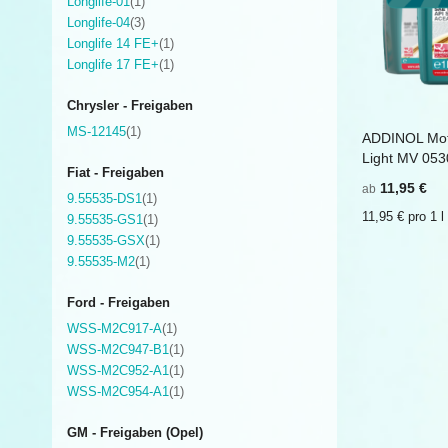
Artikel
Longlife-01
1
Artikel
Longlife-04
3
Artikel
Longlife 14 FE+
1
Artikel
Longlife 17 FE+
1
Chrysler - Freigaben
Artikel
MS-12145
1
ADDINOL Mot
In den E
Light MV 053
Fiat - Freigaben
11,95 €
ab
Artikel
9.55535-DS1
1
11,95 € pro 1 l
Artikel
9.55535-GS1
1
Artikel
9.55535-GSX
1
Artikel
9.55535-M2
1
Ford - Freigaben
Artikel
WSS-M2C917-A
1
Artikel
WSS-M2C947-B1
1
Artikel
WSS-M2C952-A1
1
Artikel
WSS-M2C954-A1
1
GM - Freigaben (Opel)