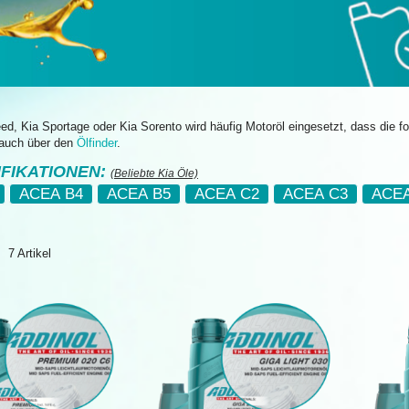
ed, Kia Sportage oder Kia Sorento wird häufig Motoröl eingesetzt, dass die 
 auch über den
Ölfinder
.
IFIKATIONEN:
(Beliebte Kia Öle)
ACEA B4
ACEA B5
ACEA C2
ACEA C3
ACEA
e
7
Artikel