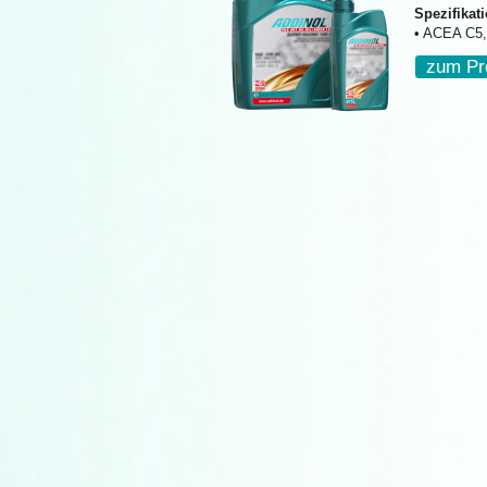
Spezifikat
• ACEA C5,
zum Pr