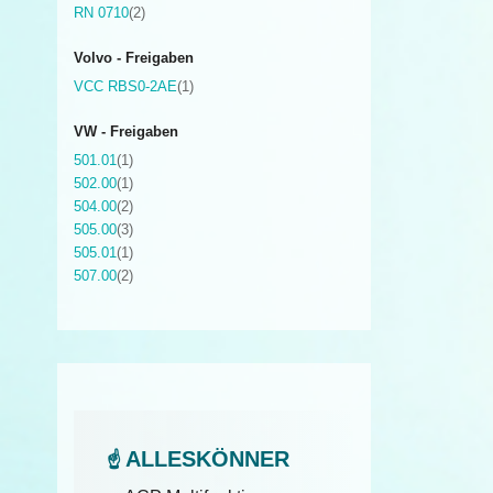
Artikel
RN 0710
2
Volvo - Freigaben
Artikel
VCC RBS0-2AE
1
VW - Freigaben
Artikel
501.01
1
Artikel
502.00
1
Artikel
504.00
2
Artikel
505.00
3
Artikel
505.01
1
Artikel
507.00
2
ALLESKÖNNER
☝️