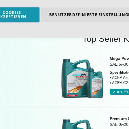
COOKIES
BENUTZERDEFINIERTE EINSTELLUNG
KZEPTIEREN
Top Seller K
Mega Pow
SAE 5w30
Spezifikat
• ACEA A5,
• ACEA C2
zum Pr
Premium 
SAE 0w20