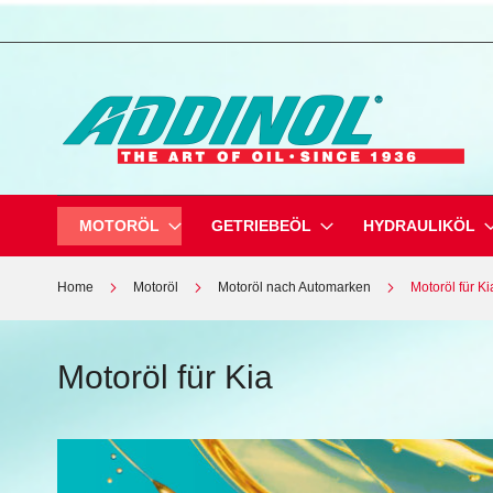
Direkt
zum
Inhalt
MOTORÖL
GETRIEBEÖL
HYDRAULIKÖL
Home
Motoröl
Motoröl nach Automarken
Motoröl für Ki
Motoröl für Kia