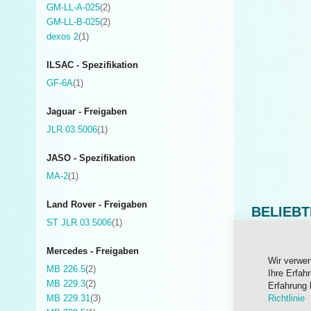
Artikel
GM-LL-A-025
2
Artikel
GM-LL-B-025
2
Artikel
dexos 2
1
ILSAC - Spezifikation
Artikel
GF-6A
1
Jaguar - Freigaben
Artikel
JLR.03.5006
1
JASO - Spezifikation
Artikel
MA-2
1
Land Rover - Freigaben
BELIEB
Artikel
ST JLR.03.5006
1
Mercedes - Freigaben
Wir verwe
Artikel
MB 226.5
2
Ihre Erfah
Artikel
MB 229.3
2
Erfahrung 
Artikel
MB 229.31
3
Richtlinie