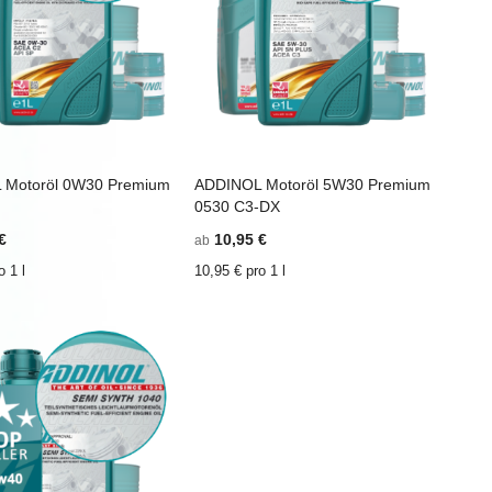
 Motoröl 0W30 Premium
ADDINOL Motoröl 5W30 Premium
n Einkaufswagen
ZU
In den Einkaufswagen
ZU
0530 C3-DX
TEL
WUNSCHZETTEL
ZU
WUNSCH
ZU
N
LISTE
HINZUFÜGEN
VERGLEICHSLISTE
HINZUF
VERGLEI
€
10,95 €
ab
N
HINZUFÜGEN
HINZUF
o 1 l
10,95 € pro 1 l