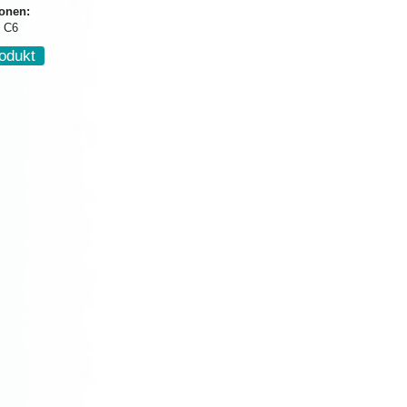
ionen:
 C6
odukt