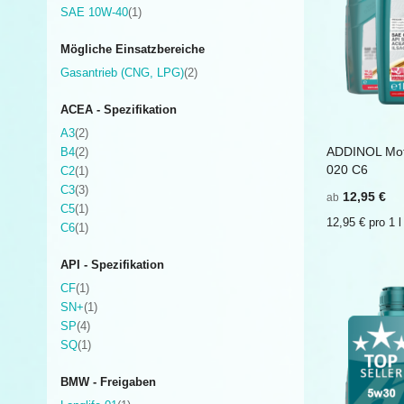
Artikel
SAE 10W-40
1
Mögliche Einsatzbereiche
Artikel
Gasantrieb (CNG, LPG)
2
ACEA - Spezifikation
Artikel
A3
2
Artikel
ADDINOL Mot
B4
2
In den E
020 C6
Artikel
C2
1
Artikel
C3
3
12,95 €
ab
Artikel
C5
1
12,95 € pro 1 l
Artikel
C6
1
API - Spezifikation
Artikel
CF
1
Artikel
SN+
1
Artikel
SP
4
Artikel
SQ
1
BMW - Freigaben