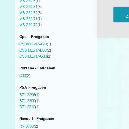
Artikel
MB 229.5
1
Artikel
MB 229.51
3
Artikel
MB 229.52
3
A
Artikel
MB 229.71
1
Artikel
MB 229.72
1
Opel - Freigaben
Artikel
OV0401547-A20
1
Artikel
OV0401547-D30
2
Artikel
OV0401547-G30
1
Porsche - Freigaben
Artikel
C30
2
PSA-Freigaben
Artikel
B71 2296
1
Artikel
B71 2300
1
Artikel
B71 2312
1
Renault - Freigaben
Artikel
RN 0700
2