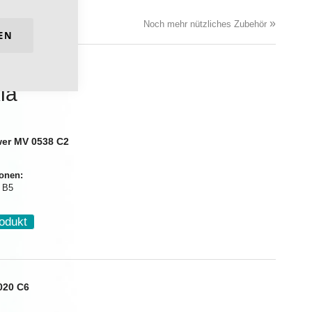
»
Noch mehr nützliches Zubehör
EN
ia
er MV 0538 C2
ionen:
 B5
odukt
020 C6