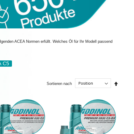
folgenden ACEA Normen erfüllt. Welches Öl für Ihr Modell passend
 C5
In
Sortieren nach
absteige
Reihenfo