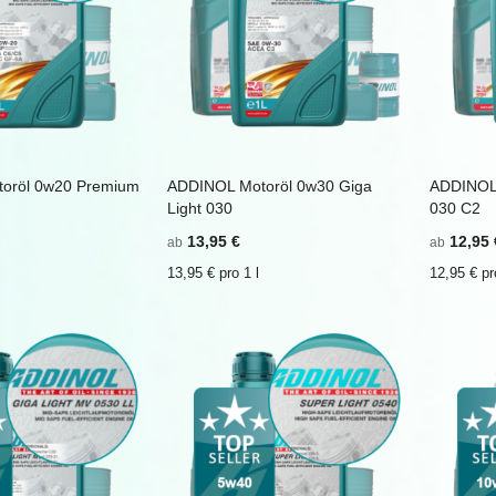
oröl 0w20 Premium
ADDINOL Motoröl 0w30 Giga
ADDINOL
inkaufswagen
ZU
In den Einkaufswagen
ZU
In de
Light 030
030 C2
WUNSCHZETTEL
ZU
WUNSCHZET
ZU
HINZUFÜGEN
VERGLEICHSLISTE
HINZUFÜGE
VERGLEICHS
13,95 €
12,95 
ab
ab
HINZUFÜGEN
HINZUFÜGE
13,95 € pro 1 l
12,95 € pr