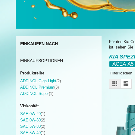
Für den Kia Ce
EINKAUFEN NACH
ist, sehen Sie
KIA SPEZ
EINKAUFSOPTIONEN
ACEA A5
Produktreihe
Filter löschen
Artikel
ADDINOL Giga Light
2
Ansicht
Gitter
List
als
Artikel
ADDINOL Premium
3
Artikel
ADDINOL Super
1
Viskosität
Artikel
SAE 0W-20
1
Artikel
SAE 0W-30
2
Artikel
SAE 5W-30
2
Artikel
SAE 5W-40
1