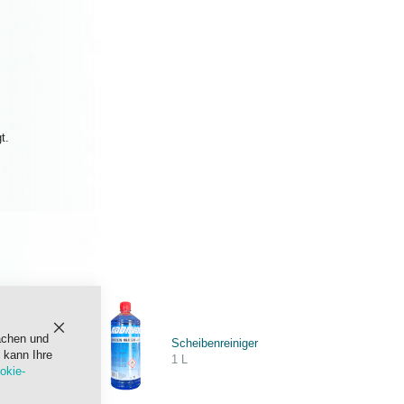
t.
achen und
Schließen
Scheibenreiniger
 kann Ihre
1 L
okie-