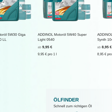
oröl 5W30 Giga
ADDINOL Motoröl 5W40 Super
ADDINOL
inkaufswagen
ZU
In den Einkaufswagen
ZU
In d
0 LL
Light 0540
Synth 10
WUNSCHZETTEL
ZU
WUNSCHZET
ZU
HINZUFÜGEN
VERGLEICHSLISTE
HINZUFÜGE
VERGLEICHS
9,95 €
8,95 €
ab
ab
HINZUFÜGEN
HINZUFÜGE
9,95 € pro 1 l
8,95 € pro
ÖLFINDER
Schnell zum richtigen Öl