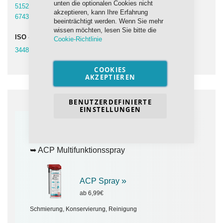
unten die optionalen Cookies nicht
Artikel
51524-1 (HL)
4
akzeptieren, kann Ihre Erfahrung
Artikel
6743-4 (HL)
4
beeinträchtigt werden. Wenn Sie mehr
wissen möchten, lesen Sie bitte die
ISO - Spezifikation
Cookie-Richtlinie
Artikel
3448
4
COOKIES
AKZEPTIEREN
BENUTZERDEFINIERTE
EINSTELLUNGEN
ALLESKÖNNER
☝️
➥ ACP Multifunktionsspray
»
ACP Spray
ab 6,99€
Schmierung, Konservierung, Reinigung