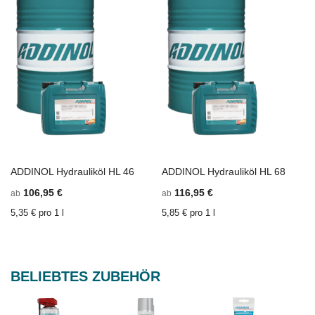
ADDINOL Hydrauliköl HL 46
ADDINOL Hydrauliköl HL 68
In den Einkaufswagen
ZU
In den Einkaufswagen
Z
106,95 €
116,95 €
ab
ab
WUNSCHZETTEL
ZU
W
Z
HINZUFÜGEN
VERGLEICHSLISTE
H
V
5,35 € pro 1 l
5,85 € pro 1 l
HINZUFÜGEN
H
BELIEBTES ZUBEHÖR