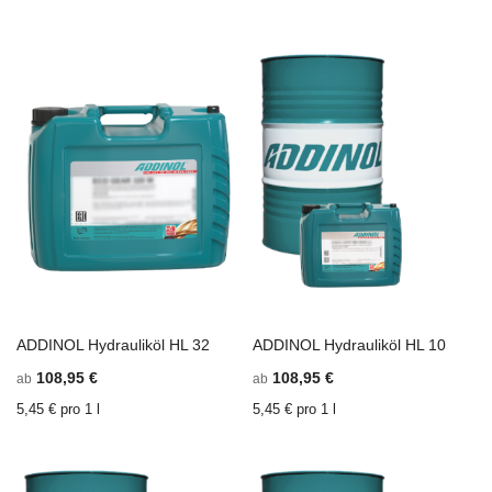
ADDINOL Hydrauliköl HL 32
ADDINOL Hydrauliköl HL 10
In den Einkaufswagen
ZU
In den Einkaufswagen
Z
108,95 €
108,95 €
ab
ab
WUNSCHZETTEL
ZU
W
Z
HINZUFÜGEN
VERGLEICHSLISTE
H
V
5,45 € pro 1 l
5,45 € pro 1 l
HINZUFÜGEN
H