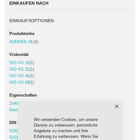
EINKAUFEN NACH
EINKAUFSOPTIONEN
Produktreihe
Artikel
ADDINOL HL
4
Viskosität
Artikel
ISO VG 10
1
Artikel
ISO VG 32
1
Artikel
ISO VG 46
1
Artikel
ISO VG 68
1
Eigenschaften
Artikel
Zinkfrei
4
Artikel
Demulgierend
4
Schließen
Wir verwenden Cookies, um unsere
DIN - Spezifikation
Dienste zu verbessern, persönliche
Artikel
Angebote zu machen und Ihre
51517-2 (CL)
4
Erfahrung zu verbessern. Wenn Sie
Artikel
51519
4