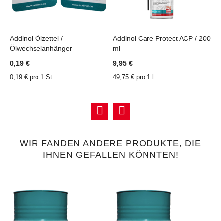
Addinol Ölzettel /
Addinol Care Protect ACP / 200
A
Ölwechselanhänger
ml
ZU
ZU
ZU
ZU
8
WUNSCHZETTEL
VERGLEICHSLISTE
WUNSCHZETTEL
VERGLEICHSLISTE
0,19 €
9,95 €
1
HINZUFÜGEN
HINZUFÜGEN
HINZUFÜGEN
HINZUFÜGEN
0,19 € pro 1 St
49,75 € pro 1 l
WIR FANDEN ANDERE PRODUKTE, DIE
IHNEN GEFALLEN KÖNNTEN!