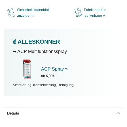
Sicherheitsdatenblatt
Palettenpreise
»
»
anzeigen
auf Anfrage
ALLESKÖNNER
☝️
➥ ACP Multifunktionsspray
»
ACP Spray
ab 6,99€
Schmierung, Konservierung, Reinigung
Details