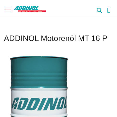
Direkt
zum
Suche
Inhalt
ADDINOL Motorenöl MT 16 P
Springe
zum
Ende
der
Bildergalerie