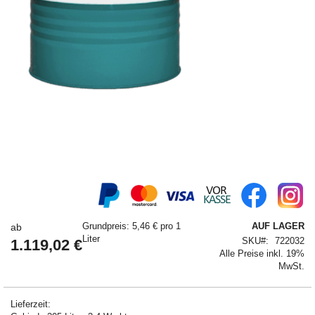
Springe
zum
Anfang
der
Grundpreis: 5,46 € pro 1
AUF LAGER
ab
Bildergalerie
Liter
SKU
722032
1.119,02 €
Alle Preise inkl. 19%
MwSt.
Lieferzeit: