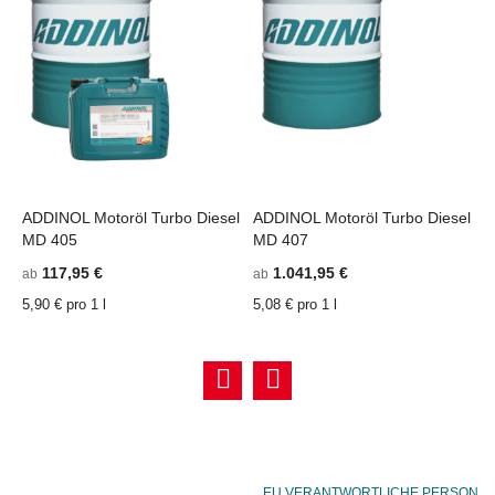
ADDINOL Motoröl Turbo Diesel
ADDINOL Motoröl Turbo Diesel
A
MD 405
MD 407
a
117,95 €
1.041,95 €
ab
ab
5
5,90 € pro 1 l
5,08 € pro 1 l
EU VERANTWORTLICHE PERSON