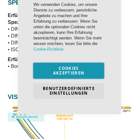
SPEZIFIKATION / FREIGABEN
Wir verwenden Cookies, um unsere
Dienste zu verbessern, persönliche
Erfüllt und übertrifft die internationalen
Angebote zu machen und Ihre
Erfahrung zu verbessern. Wenn Sie
Spezifikationen:
unten die optionalen Cookies nicht
• DIN 51524-2 (HLP)
akzeptieren, kann Ihre Erfahrung
• DIN 51517-2 (CL)
beeinträchtigt werden. Wenn Sie mehr
• DIN EN ISO 6743-4 (HM)
wissen möchten, lesen Sie bitte die
Cookie-Richtlinie
• ISO 3448
Erfüllt die Anforderungen nach:
• Bosch-Rexroth RE 90220
COOKIES
AKZEPTIEREN
BENUTZERDEFINIERTE
EINSTELLUNGEN
VISKOSITÄT: ISO VG 22