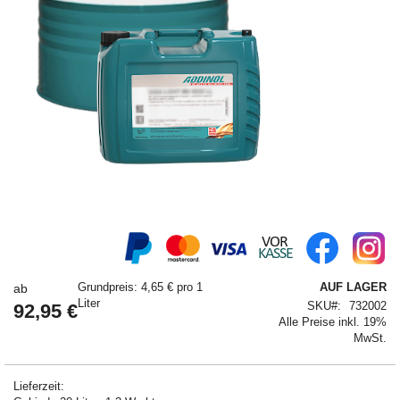
Springe
zum
Anfang
der
Grundpreis: 4,65 € pro 1
AUF LAGER
ab
Bildergalerie
Liter
SKU
732002
92,95 €
Alle Preise inkl. 19%
MwSt.
Lieferzeit: