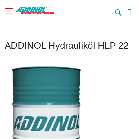
Direkt
zum
Suche
Inhalt
ADDINOL Hydrauliköl HLP 22
Springe
zum
Ende
der
Bildergalerie