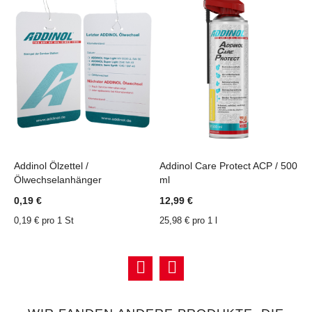
Addinol Ölzettel /
Addinol Care Protect ACP / 500
A
Ölwechselanhänger
ml
/
ZU
ZU
ZU
ZU
WUNSCHZETTEL
VERGLEICHSLISTE
WUNSCHZETTEL
VERGLEICHSLISTE
0,19 €
12,99 €
6
HINZUFÜGEN
HINZUFÜGEN
HINZUFÜGEN
HINZUFÜGEN
0,19 € pro 1 St
25,98 € pro 1 l
1