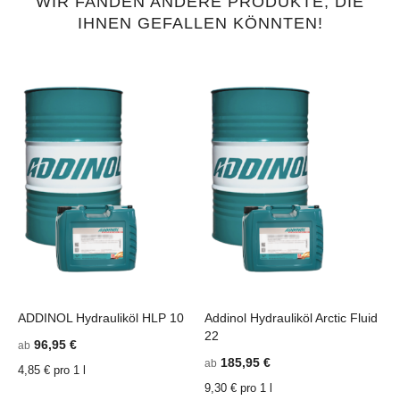
WIR FANDEN ANDERE PRODUKTE, DIE
IHNEN GEFALLEN KÖNNTEN!
ADDINOL Hydrauliköl HLP 10
Addinol Hydrauliköl Arctic Fluid
A
22
96,95 €
ab
a
185,95 €
ab
4,85 € pro 1 l
5
9,30 € pro 1 l