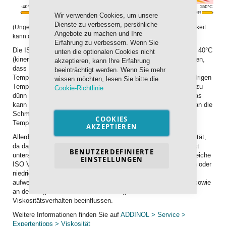
Schließen
Wir verwenden Cookies, um unsere
Dienste zu verbessern, persönliche
(Ungefähre Darstellung des Viskositätsverhaltens. Eine Verbindlichkeit
Angebote zu machen und Ihre
kann daraus nicht abgeleitet werden.)
Erfahrung zu verbessern. Wenn Sie
Die ISO VG Klasse beschreibt das Fließverhalten in mm²/s bei 40°C
unten die optionalen Cookies nicht
(kinematische Viskosität). Anhand der Grafik können Sie ablesen,
akzeptieren, kann Ihre Erfahrung
dass die einzelnen ISO VG Klassen bei unterschiedlichen
beeinträchtigt werden. Wenn Sie mehr
Temperaturen den kritischen Einsatzbereich erreichen. Bei niedrigen
wissen möchten, lesen Sie bitte die
Temperaturen wird das Öl zu zäh und bei hohen Temperaturen zu
Cookie-Richtlinie
dünn um eine sichere Schmierung gewährleisten zu können. Das
kann so weit führen, dass das Öl stockt und daher nicht mehr an die
Schmierstelle transportiert werden kann oder das es bei hohen
COOKIES
Temperaturen verdampft.
AKZEPTIEREN
Allerdings ist diese Grafik nur eine grobe Einteilung der Viskosität,
da das individuelle Temperaturverhalten von Produkt zu Produkt
BENUTZERDEFINIERTE
unterschiedlich ausfallen kann. So können z.B. zwei Öle die gleiche
EINSTELLUNGEN
ISO VG Klasse (Fließverhalten bei 40°C) haben aber bei hohen oder
niedrigen Temperaturen unterschiedliche Fließeigenschaften
aufweisen. Das kann unter anderem am verwendeten Grundöl sowie
an den eingesetzten Zusatzstoffen liegen die das
Viskositätsverhalten beeinflussen.
Weitere Informationen finden Sie auf
ADDINOL > Service >
Expertentipps > Viskosität