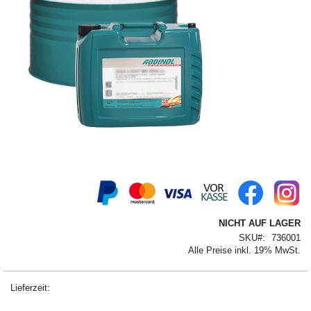
Springe
zum
Anfang
der
NICHT AUF LAGER
Bildergalerie
SKU
736001
Alle Preise inkl. 19% MwSt.
Lieferzeit: