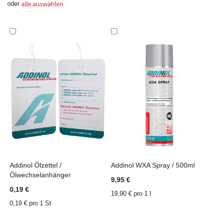
alle auswählen
oder
In
In
den
den
Einkaufswagen
Einkaufswagen
Addinol Ölzettel /
Addinol WXA Spray / 500ml
A
Ölwechselanhänger
ZU
ZU
ZU
ZU
9,95 €
8
WUNSCHZETTEL
VERGLEICHSLISTE
WUNSCHZETTEL
VERGLEICHSLISTE
0,19 €
19,90 € pro 1 l
1
HINZUFÜGEN
HINZUFÜGEN
HINZUFÜGEN
HINZUFÜGEN
0,19 € pro 1 St