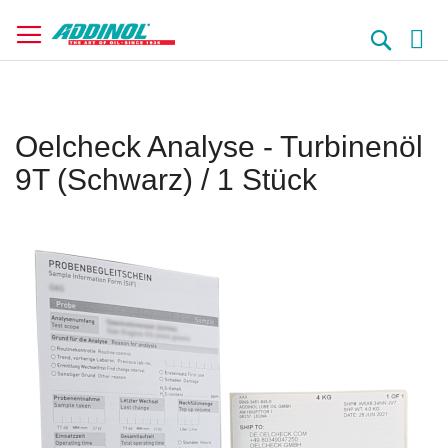
Direkt
zum
Suche
Inhalt
Oelcheck Analyse - Turbinenöl
9T (Schwarz) / 1 Stück
Springe
zum
Ende
der
Bildergalerie