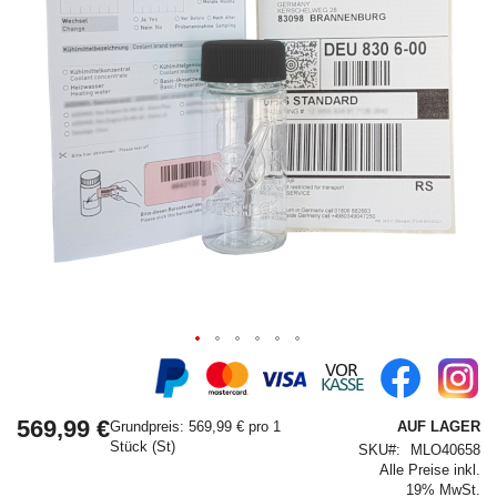
Springe
zum
Anfang
569,99 €
der
Grundpreis: 569,99 € pro 1
AUF LAGER
Bildergalerie
Stück (St)
SKU
MLO40658
Alle Preise inkl.
19% MwSt.