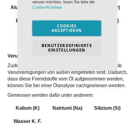
wissen möchten, lesen Sie bitte die
Aluminium (Al)
Blei (Pb)
Chrom (Cr)
Cookie-Richtlinie
Eisen (Fe)
Kupfer (Cu)
Nickel (Ni)
COOKIES
AKZEPTIEREN
BENUTZERDEFINIERTE
EINSTELLUNGEN
Verunreinigung
Zudem wird mit Hilfe der Ölprobe auch festgestellt, ob
Verunreinigungen von außen eingetreten sind. Dadurch,
dass diese Fremdstoffe vom Öl aufgenommen werden,
können Sie bei einer Ölanalyse nachgewiesen werden.
Gemessen werden dafür unter anderem:
Kalium (K)
Natriumi (Na)
Silizium (Si)
Wasser K. F.