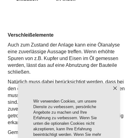
Verschleißelemente
Auch zum Zustand der Anlage kann eine Ölanalyse
eine zuverlässige Aussage treffen. Wenn erhöhte
Spuren von z.B. Kupfer und Eisen im Öl gemessen
werden, lässt das auf eine Abnutzung der Bauteile
schließen.
Natürlich muss dabei berücksichtigt werden, dass bei
den ersten Stunden die Anlage erste einmal einlaufen
Schließen
muss und in dieser Phase diese Werte noch erhöht
Wir verwenden Cookies, um unsere
sind. Allerdings können schon bald danach
Dienste zu verbessern, persönliche
zuverlässige Aussagen zum Zustand der Anlage
Angebote zu machen und Ihre
getroffen werden und damit große Schäden frühzeitig
Erfahrung zu verbessern. Wenn Sie
erkannt werden.
unten die optionalen Cookies nicht
akzeptieren, kann Ihre Erfahrung
Gemessen werden unter anderem Spuren von:
beeinträchtigt werden. Wenn Sie mehr