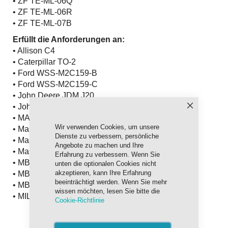
• ZF TE-ML-06Q
• ZF TE-ML-06R
• ZF TE-ML-07B
Erfüllt die Anforderungen an:
• Allison C4
• Caterpillar TO-2
• Ford WSS-M2C159-B
• Ford WSS-M2C159-C
• John Deere JDM J20
• John Deere JDM J27C
Schließen
• MAN 271
Wir verwenden Cookies, um unsere
• Massey Ferguson M 1139
Dienste zu verbessern, persönliche
• Massey Ferguson M 1144
Angebote zu machen und Ihre
• Massey Ferguson M 1145
Erfahrung zu verbessern. Wenn Sie
• MB 227.1
unten die optionalen Cookies nicht
akzeptieren, kann Ihre Erfahrung
• MB 228.1
beeinträchtigt werden. Wenn Sie mehr
• MB 228.3
wissen möchten, lesen Sie bitte die
• MIL-L-2104D
Cookie-Richtlinie