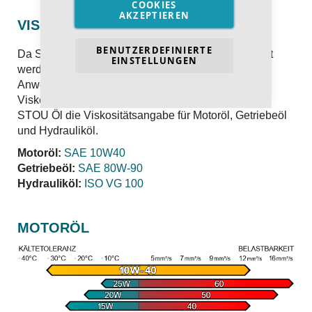
COOKIES
AKZEPTIEREN
VISKOSITÄT BEI STOU ÖL
BENUTZERDEFINIERTE
Da STOU Öle für verschiedene Bereiche verwendet
EINSTELLUNGEN
werden können, wird zu jedem möglichen
Anwendungsbereich die jeweilige individuelle
Viskosität angegeben. Daher finden Sie bei einem
STOU Öl die Viskositätsangabe für Motoröl, Getriebeöl
und Hydrauliköl.
Motoröl:
SAE 10W40
Getriebeöl:
SAE 80W-90
Hydrauliköl:
ISO VG 100
MOTORÖL