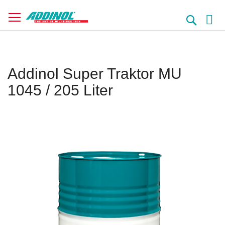
Direkt
zum
Suche
Inhalt
Addinol Super Traktor MU
1045 / 205 Liter
Springe
zum
Ende
der
Bildergalerie