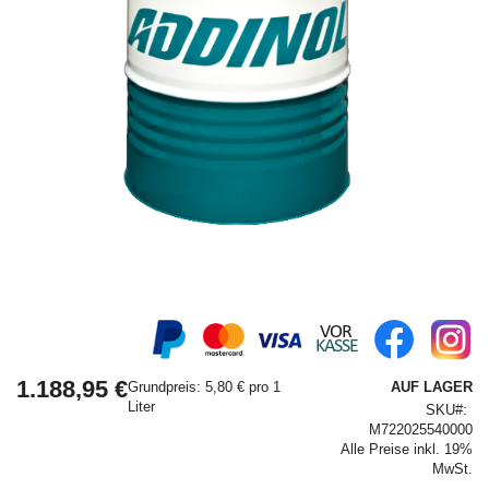
Springe
zum
Anfang
1.188,95 €
der
Grundpreis: 5,80 € pro 1
AUF LAGER
Bildergalerie
Liter
SKU
M722025540000
Alle Preise inkl. 19%
MwSt.