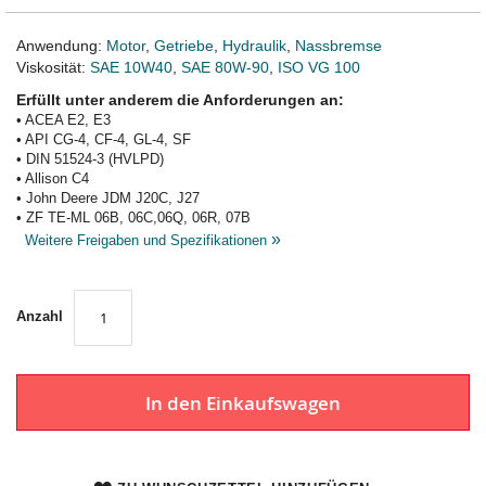
Anwendung:
Motor
,
Getriebe
,
Hydraulik
,
Nassbremse
Viskosität:
SAE 10W40
,
SAE 80W-90
,
ISO VG 100
Erfüllt unter anderem die Anforderungen an:
• ACEA E2, E3
• API CG-4, CF-4, GL-4, SF
• DIN 51524-3 (HVLPD)
• Allison C4
• John Deere JDM J20C, J27
• ZF TE-ML 06B, 06C,06Q, 06R, 07B
»
Weitere Freigaben und Spezifikationen
Anzahl
In den Einkaufswagen