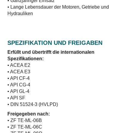
• Ganzjähriger Einsatz
• Lange Lebensdauer der Motoren, Getriebe und
Hydrauliken
SPEZIFIKATION UND FREIGABEN
Erfüllt und übertrifft die internationalen
Spezifikationen:
• ACEA E2
• ACEA E3
• API CF-4
• API CG-4
• API GL-4
• API SF
• DIN 51524-3 (HVLPD)
Freigegeben nach:
• ZF TE-ML-06B
• ZF TE-ML-06C