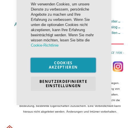
Wir verwenden Cookies, um unsere
Dienste zu verbessern, persönliche
Angebote zu machen und Ihre
Erfahrung zu verbessern. Wenn Sie
Top Seller
→
ADDINOL Marken Schmierstoffe
unten die optionalen Cookies nicht
Gesamtkatalog
→
akzeptieren, kann Ihre Erfahrung
Anfrage stellen
→
beeinträchtigt werden. Wenn Sie mehr
wissen möchten, lesen Sie bitte die
Cookie-Richtlinie
- THE ART OF OIL SINCE 1936 -
COOKIES
AKZEPTIEREN
BENUTZERDEFINIERTE
Bitte beachten: Die angegebenen Daten können Änderungen unterliegen.
EINSTELLUNGEN
Betriebsvorschriften des Herstellers beachten. Durch Weiterentwicklung von
Produkt und Produktion bedingte Datenänderungen bleiben vorbehalten.
Diese Angaben sollen das Produkte beschreiben und haben somit nicht die
Bedeutung, bestimmte Eigenschaften zuzusichern. Eine Verbindlichkeit kann
hieraus nicht abgeleitet werden. Änderungen und Irrtümer vorbehalten.