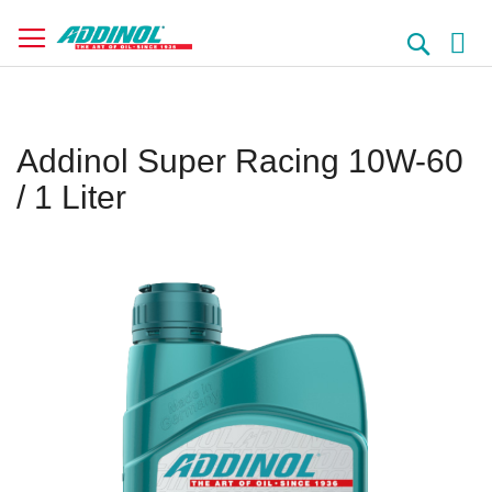
Direkt
zum
Suche
Inhalt
Addinol Super Racing 10W-60
/ 1 Liter
Springe
zum
Ende
der
Bildergalerie