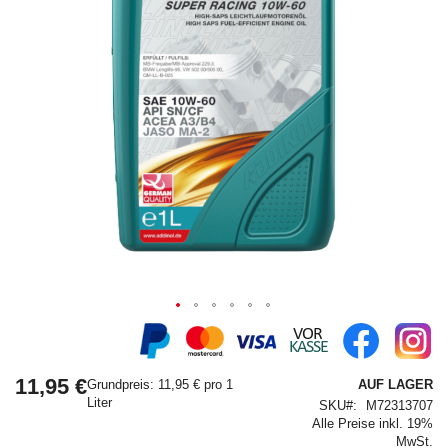
Springe
zum
Anfang
11,95 €
der
Grundpreis: 11,95 € pro 1
AUF LAGER
Bildergalerie
Liter
SKU
M72313707
Alle Preise inkl. 19%
MwSt.