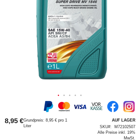
Springe
zum
Anfang
8,95 €
der
Grundpreis: 8,95 € pro 1
AUF LAGER
Bildergalerie
Liter
SKU
M72102507
Alle Preise inkl. 19%
MwSt.