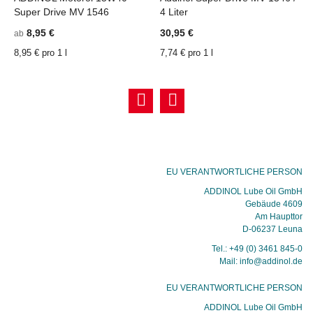
Super Drive MV 1546
4 Liter
2
8,95 €
30,95 €
1
ab
8,95 € pro 1 l
7,74 € pro 1 l
6
EU VERANTWORTLICHE PERSON
ADDINOL Lube Oil GmbH
Gebäude 4609
Am Haupttor
D-06237 Leuna
Tel.: +49 (0) 3461 845-0
Mail: info@addinol.de
EU VERANTWORTLICHE PERSON
ADDINOL Lube Oil GmbH