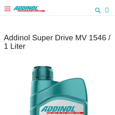
Direkt
zum
Suche
Inhalt
Addinol Super Drive MV 1546 /
1 Liter
Springe
zum
Ende
der
Bildergalerie