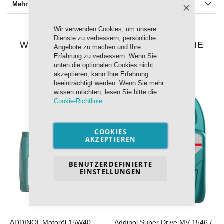
Mehr Informationen
Schließen
Wir verwenden Cookies, um unsere
Dienste zu verbessern, persönliche
WIR FANDEN ANDERE PRODUKTE, DIE
Angebote zu machen und Ihre
IHNEN GEFALLEN KÖNNTEN!
Erfahrung zu verbessern. Wenn Sie
unten die optionalen Cookies nicht
akzeptieren, kann Ihre Erfahrung
beeinträchtigt werden. Wenn Sie mehr
wissen möchten, lesen Sie bitte die
Cookie-Richtlinie
COOKIES
AKZEPTIEREN
BENUTZERDEFINIERTE
EINSTELLUNGEN
ADDINOL Motoröl 15W40
Addinol Super Drive MV 1546 /
A