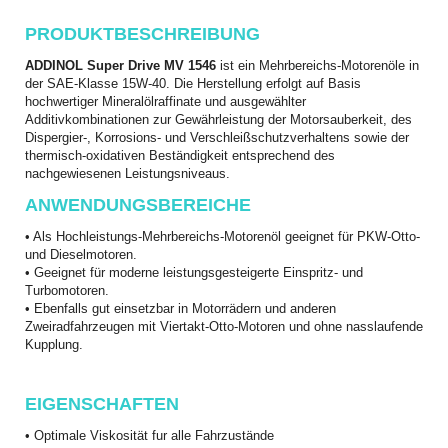
PRODUKTBESCHREIBUNG
ADDINOL Super Drive MV 1546
ist ein Mehrbereichs-Motorenöle in
der SAE-Klasse 15W-40. Die Herstellung erfolgt auf Basis
hochwertiger Mineralölraffinate und ausgewählter
Additivkombinationen zur Gewährleistung der Motorsauberkeit, des
Dispergier-, Korrosions- und Verschleißschutzverhaltens sowie der
thermisch-oxidativen Beständigkeit entsprechend des
nachgewiesenen Leistungsniveaus.
ANWENDUNGSBEREICHE
• A
ls Hochleistungs-Mehrbereichs-Motorenöl geeignet für PKW-Otto-
und Dieselmotoren.
• G
eeignet für moderne leistungsgesteigerte Einspritz- und
Turbomotoren.
• E
benfalls gut einsetzbar in Motorrädern und anderen
Zweiradfahrzeugen mit Viertakt-Otto-Motoren und ohne nasslaufende
Kupplung.
EIGENSCHAFTEN
• O
ptimale Viskosität fur alle Fahrzustände