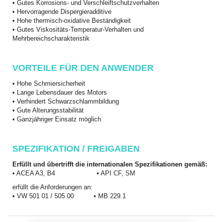
• G
utes Korrosions- und Verschleiftschutzverhalten
• H
ervorragende Dispergieradditive
• H
ohe thermisch-oxidative Beständigkeit
• G
utes Viskositäts-Temperatur-Verhalten und
Mehrbereichscharakteristik
VORTEILE FÜR DEN ANWENDER
• H
ohe Schmiersicherheit
• L
ange Lebensdauer des Motors
• V
erhindert Schwarzschlammbildung
• G
ute Alterungsstabilität
• G
anzjähriger Einsatz möglich
SPEZIFIKATION / FREIGABEN
Erfüllt und übertrifft die internationalen Spezifikationen gemäß:
• ACEA A3, B4 • API CF, SM
erfüllt die Anforderungen an:
• VW 501 01 / 505 00 • MB 229.1