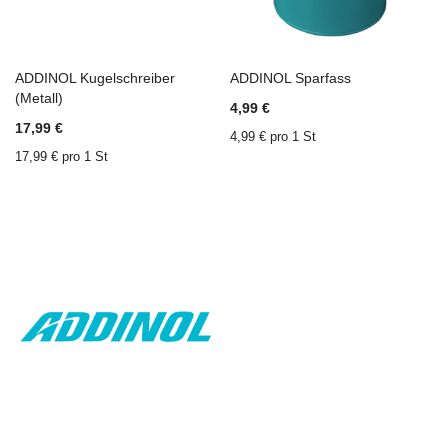
ADDINOL Kugelschreiber
ADDINOL Sparfass
In den Einkaufswagen
ZU
In den Einkaufswagen
Z
(Metall)
4,99 €
WUNSCHZETTEL
ZU
W
Z
17,99 €
HINZUFÜGEN
VERGLEICHSLISTE
H
V
4,99 € pro 1 St
HINZUFÜGEN
H
17,99 € pro 1 St