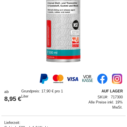
Springe
zum
Anfang
der
Grundpreis: 17,90 € pro 1
AUF LAGER
ab
Bildergalerie
Liter
SKU
717300
8,95 €
Alle Preise inkl. 19%
MwSt.
Lieferzeit: