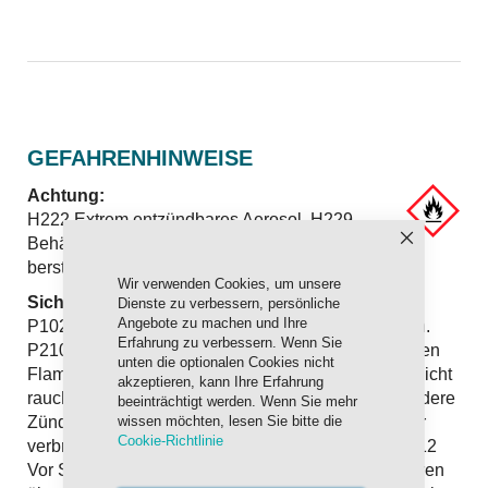
GEFAHRENHINWEISE
Achtung:
H222 Extrem entzündbares Aerosol. H229
Behälter steht unter Druck: Kann bei Erwärmung
Schließen
bersten.
Wir verwenden Cookies, um unsere
Sicherheitshinweise:
Dienste zu verbessern, persönliche
Angebote zu machen und Ihre
P102 Darf nicht in die Hände von Kindern gelangen.
Erfahrung zu verbessern. Wenn Sie
P210 Vor Hitze, heißen Oberflächen, Funken, offenen
unten die optionalen Cookies nicht
Flammen sowie anderen Zündquellen fernhalten. Nicht
akzeptieren, kann Ihre Erfahrung
rauchen. P211 Nicht gegen offene Flamme oder andere
beeinträchtigt werden. Wenn Sie mehr
Zündquelle sprühen. P251 Nicht durchstechen oder
wissen möchten, lesen Sie bitte die
Cookie-Richtlinie
verbrennen, auch nicht nach Gebrauch. P410 + P412
Vor Sonnenbestrahlung schützen. Nicht Temperaturen