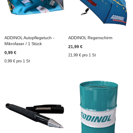
ADDINOL Autopflegetuch -
ADDINOL Regenschirm
In den Einkaufswagen
ZU
In den Einkaufswagen
Z
Mikrofaser / 1 Stück
21,99 €
WUNSCHZETTEL
ZU
W
Z
0,99 €
HINZUFÜGEN
VERGLEICHSLISTE
H
V
21,99 € pro 1 St
HINZUFÜGEN
H
0,99 € pro 1 St