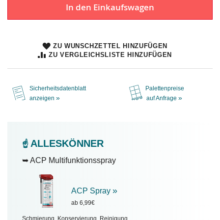
In den Einkaufswagen
ZU WUNSCHZETTEL HINZUFÜGEN
ZU VERGLEICHSLISTE HINZUFÜGEN
Sicherheitsdatenblatt
Palettenpreise
»
»
anzeigen
auf Anfrage
ALLESKÖNNER
☝️
➥ ACP Multifunktionsspray
»
ACP Spray
ab 6,99€
Schmierung, Konservierung, Reinigung