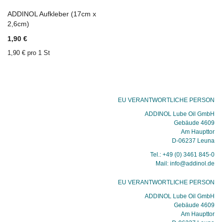
ADDINOL Aufkleber (17cm x
In den Einkaufswagen
ZU
2,6cm)
WUNSCHZETTEL
ZU
1,90 €
HINZUFÜGEN
VERGLEICHSLISTE
HINZUFÜGEN
1,90 € pro 1 St
EU VERANTWORTLICHE PERSON
ADDINOL Lube Oil GmbH
Gebäude 4609
Am Haupttor
D-06237 Leuna
Tel.: +49 (0) 3461 845-0
Mail: info@addinol.de
EU VERANTWORTLICHE PERSON
ADDINOL Lube Oil GmbH
Gebäude 4609
Am Haupttor