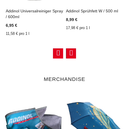
Addinol Universalreiniger Spray
Addinol Sprühfett W / 500 ml
A
/ 600ml
ZU
ZU
ZU
ZU
8,99 €
6
WUNSCHZETTEL
VERGLEICHSLISTE
WUNSCHZETTEL
VERGLEICHSLISTE
6,95 €
17,98 € pro 1 l
1
HINZUFÜGEN
HINZUFÜGEN
HINZUFÜGEN
HINZUFÜGEN
11,58 € pro 1 l
MERCHANDISE