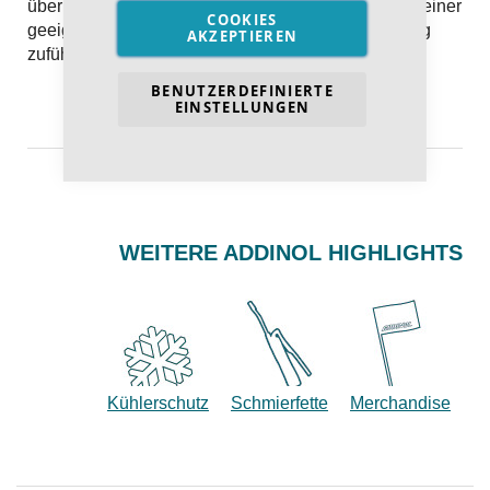
über 50 °C/122 °F aussetzen. P501 Inhalt/Behälter einer
COOKIES
geeigneten Recycling- oder Entsorgungseinrichtung
AKZEPTIEREN
zuführen.
BENUTZERDEFINIERTE
EINSTELLUNGEN
WEITERE ADDINOL HIGHLIGHTS
Kühlerschutz
Schmierfette
Merchandise