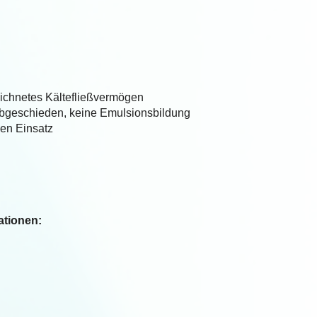
eichnetes Kältefließvermögen
abgeschieden, keine Emulsionsbildung
hen Einsatz
kationen: