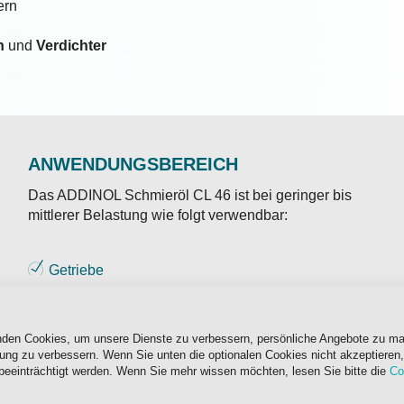
ern
n
und
Verdichter
ANWENDUNGSBEREICH
Das ADDINOL Schmieröl CL 46 ist bei geringer bis
mittlerer Belastung wie folgt verwendbar:
Getriebe
Gleit- und Wälzlager
Hydraulik
nden Cookies, um unsere Dienste zu verbessern, persönliche Angebote zu m
rung zu verbessern. Wenn Sie unten die optionalen Cookies nicht akzeptieren,
Umlaufsysteme
beeinträchtigt werden. Wenn Sie mehr wissen möchten, lesen Sie bitte die
Co
Verdichter