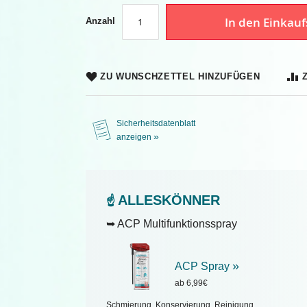
In den Einkau
Anzahl
ZU WUNSCHZETTEL HINZUFÜGEN
Sicherheitsdatenblatt
»
anzeigen
ALLESKÖNNER
☝️
➥ ACP Multifunktionsspray
»
ACP Spray
ab 6,99€
Schmierung, Konservierung, Reinigung