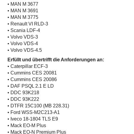
• MAN M 3677
• MAN M 3691
• MAN M 3775
• Renault VI RLD-3
• Scania LDF-4
• Volvo VDS-3
• Volvo VDS-4
• Volvo VDS-4.5
Erfüllt und übertrifft die Anforderungen an:
• Caterpillar ECF-3
• Cummins CES 20081
• Cummins CES 20086
• DAF PSQL 2.1 E LD
• DDC 93K218
• DDC 93K222
• DTFR 15C100 (MB 228.31)
• Ford WSS-M2C213-A1
• Iveco 18-1804 TLS E9
• Mack EO-M Plus
• Mack EO-N Premium Plus