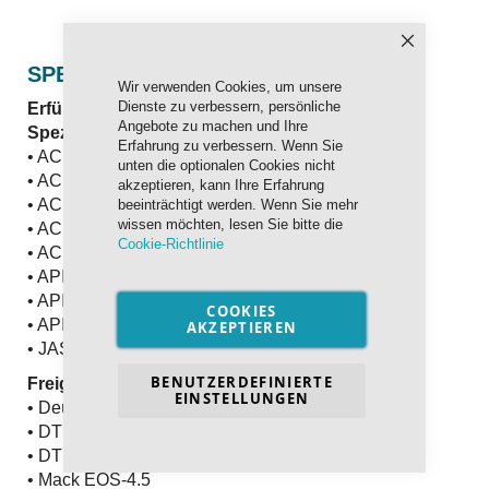
Schließen
SPEZIFIKATION UND FREIGABEN
Wir verwenden Cookies, um unsere
Dienste zu verbessern, persönliche
Erfüllt und übertrifft die internationalen
Angebote zu machen und Ihre
Spezifikationen:
Erfahrung zu verbessern. Wenn Sie
• ACEA E6
unten die optionalen Cookies nicht
• ACEA E7
akzeptieren, kann Ihre Erfahrung
• ACEA E8
beeinträchtigt werden. Wenn Sie mehr
wissen möchten, lesen Sie bitte die
• ACEA E9
Cookie-Richtlinie
• ACEA E11
• API CJ-4
• API CK-4
COOKIES
• API SN
AKZEPTIEREN
• JASO DH-2
BENUTZERDEFINIERTE
Freigegeben nach:
EINSTELLUNGEN
• Deutz DQC IV-18 LA
• DTFR 15C110 (MB 228.51)
• DTFR 15C120 (MB 228.52)
• Mack EOS-4.5