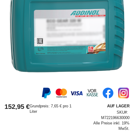
Springe
zum
Anfang
152,95 €
der
Grundpreis: 7,65 € pro 1
AUF LAGER
Bildergalerie
Liter
SKU
M722196630000
Alle Preise inkl. 19%
MwSt.