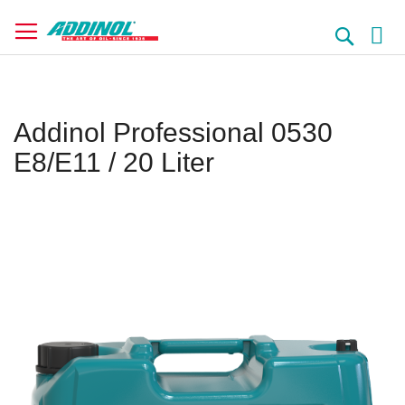
Direkt
zum
Suche
Inhalt
Addinol Professional 0530
E8/E11 / 20 Liter
Springe
zum
Ende
der
Bildergalerie