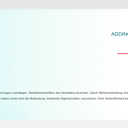
ADDINO
ungen unterliegen. Betriebsvorschriften des Herstellers beachten. Durch Weiterentwicklung vo
aben somit nicht die Bedeutung, bestimmte Eigenschaften zuzusichern. Eine Verbindlichkeit ka