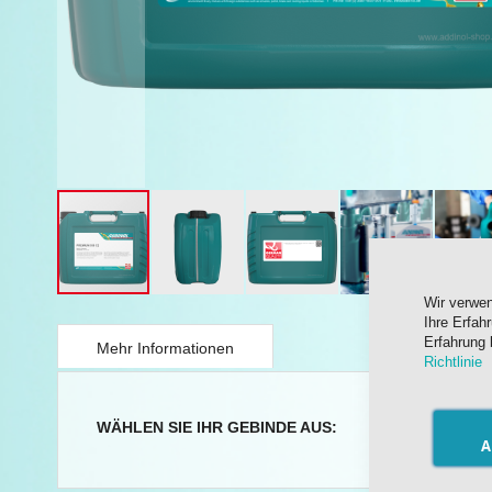
Wir verwe
Springe
Ihre Erfah
zum
Erfahrung 
Anfang
Mehr Informationen
Richtlinie
der
Bildergalerie
Mehr
WÄHLEN SIE IHR GEBINDE AUS:
20 Liter
Informationen
A