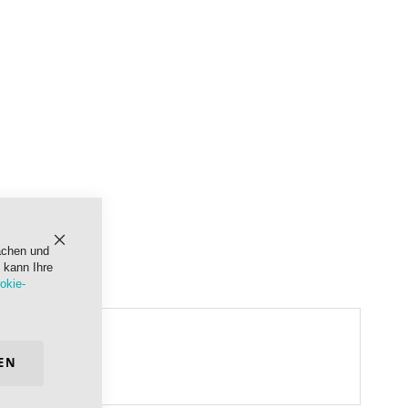
achen und
Schließen
 kann Ihre
okie-
EN