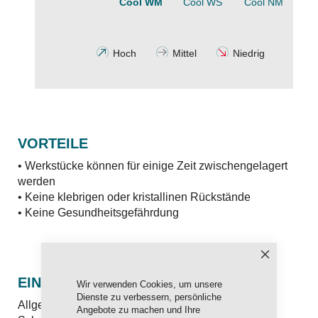
Cool WM
Cool WS
Cool NM
Hoch
Mittel
Niedrig
VORTEILE
• Werkstücke können für einige Zeit zwischengelagert
werden
• Keine klebrigen oder kristallinen Rückstände
• Keine Gesundheitsgefährdung
Schließen
EINSATZKONZENTRATION
Wir verwenden Cookies, um unsere
Dienste zu verbessern, persönliche
Allgemeine Zerspanung: > 5%
Angebote zu machen und Ihre