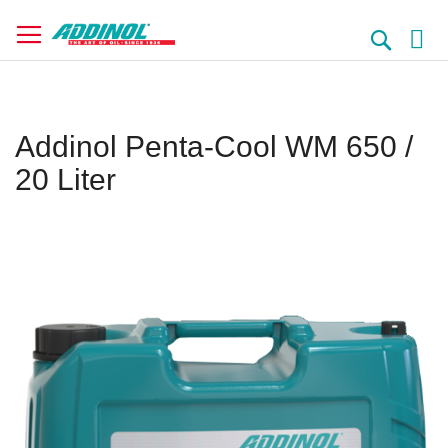
Direkt
zum
Suche
Inhalt
Addinol Penta-Cool WM 650 /
20 Liter
Springe
zum
Ende
der
Bildergalerie