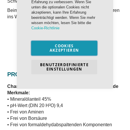
Schwere Zerspanung: > 10%
Erfahrung zu verbessern. Wenn Sie
unten die optionalen Cookies nicht
Beim Mischen das Konzentrat unter ständigem Rühren
akzeptieren, kann Ihre Erfahrung
ins Wasser geben, nicht umgekehrt.
beeinträchtigt werden. Wenn Sie mehr
wissen möchten, lesen Sie bitte die
Cookie-Richtlinie
COOKIES
AKZEPTIEREN
BENUTZERDEFINIERTE
EINSTELLUNGEN
PRODUKTDATEN
Charakterisiert sich unter anderem durch folgende
Merkmale:
• Mineralölanteil 45%
• pH-Wert (DIN 20 H²O) 9,4
• Frei von Aminen
• Frei von Borsäure
• Frei von formaldehydabspaltenden Komponenten