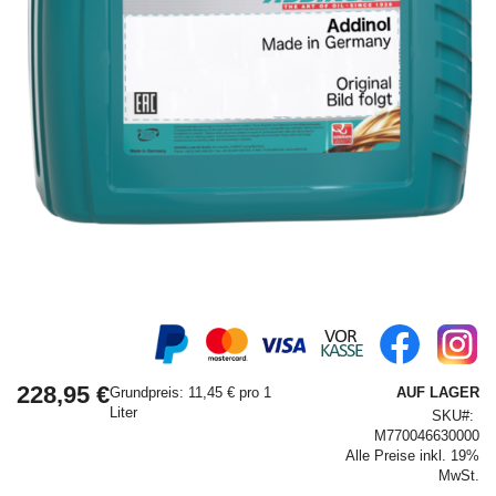
Springe
zum
Anfang
228,95 €
der
Grundpreis: 11,45 € pro 1
AUF LAGER
Bildergalerie
Liter
SKU
M770046630000
Alle Preise inkl. 19%
MwSt.