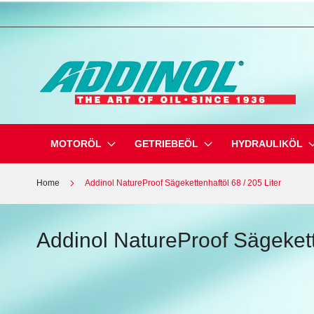
Direkt
zum
Inhalt
MOTORÖL
GETRIEBEÖL
HYDRAULIKÖL
Home
Addinol NatureProof Sägekettenhaftöl 68 / 205 Liter
Addinol NatureProof Sägekette