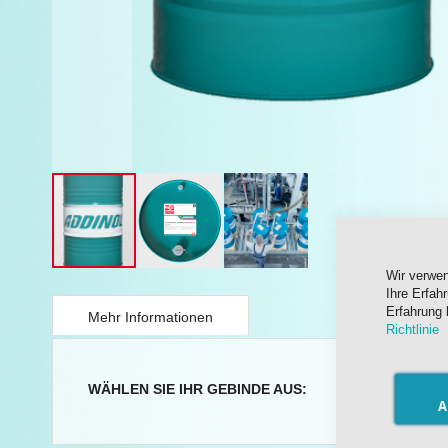
Wir verwe
Springe
Ihre Erfah
zum
Erfahrung 
Anfang
Mehr Informationen
Richtlinie
der
Bildergalerie
Mehr
WÄHLEN SIE IHR GEBINDE AUS:
205 Liter
Informationen
A