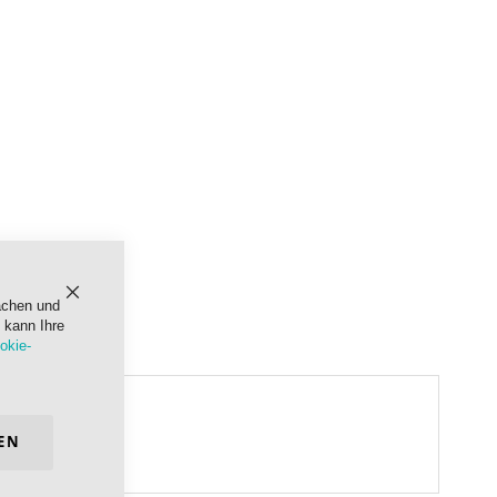
achen und
Schließen
 kann Ihre
okie-
EN