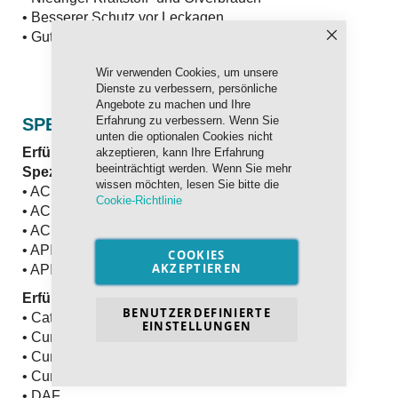
• Besserer Schutz vor Leckagen
• Gutes Umweltverhalten
Schließen
Wir verwenden Cookies, um unsere
Dienste zu verbessern, persönliche
Angebote zu machen und Ihre
Erfahrung zu verbessern. Wenn Sie
SPEZIFIKATION UND FREIGABEN
unten die optionalen Cookies nicht
Erfüllt und übertrifft die internationalen
akzeptieren, kann Ihre Erfahrung
beeinträchtigt werden. Wenn Sie mehr
Spezifikationen:
wissen möchten, lesen Sie bitte die
• ACEA A3
Cookie-Richtlinie
• ACEA B4
• ACEA E7
• API CI-4
COOKIES
AKZEPTIEREN
• API SL
Erfüllt die Anforderungen an:
BENUTZERDEFINIERTE
• Caterpillar ECF-2
EINSTELLUNGEN
• Cummins 20076
• Cummins 20077
• Cummins 20078
• DAF