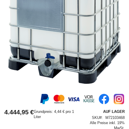
Springe
zum
Anfang
4.444,95 €
der
Grundpreis: 4,44 € pro 1
AUF LAGER
Bildergalerie
Liter
SKU
M72103468
Alle Preise inkl. 19%
MwSt.