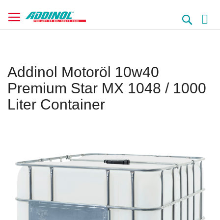
Direkt
zum
Suche
Inhalt
Addinol Motoröl 10w40
Premium Star MX 1048 / 1000
Liter Container
Springe
zum
Ende
der
Bildergalerie