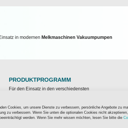
 Einsatz in modernen
Melkmaschinen Vakuumpumpen
PRODUKTPROGRAMM
Für den Einsatz in den verschiedensten
Vakuumverdichtern mit erhöhter Leistung steht Ihnen
das
ADDINOL Vakuumpumpneöl XVR 110
zur
nden Cookies, um unsere Dienste zu verbessern, persönliche Angebote zu m
Verfügung.
rung zu verbessern. Wenn Sie unten die optionalen Cookies nicht akzeptieren,
beeinträchtigt werden. Wenn Sie mehr wissen möchten, lesen Sie bitte die
Co