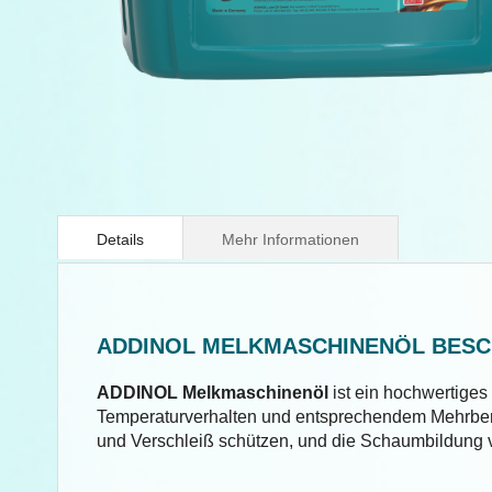
Springe
zum
Anfang
Details
Mehr Informationen
der
Bildergalerie
ADDINOL MELKMASCHINENÖL BES
ADDINOL Melkmaschinenöl
ist ein hochwertiges
Temperaturverhalten und entsprechendem Mehrberei
und Verschleiß schützen, und die Schaumbildung 