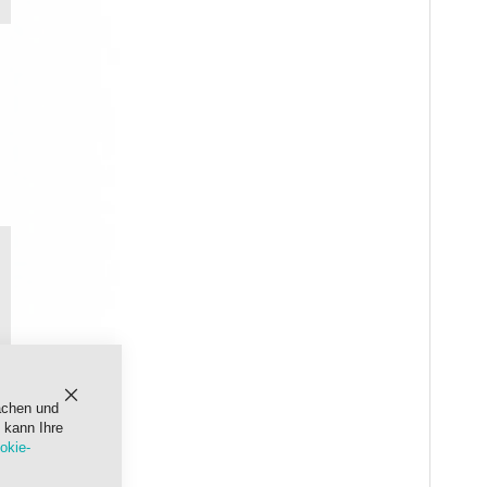
achen und
Schließen
 kann Ihre
okie-