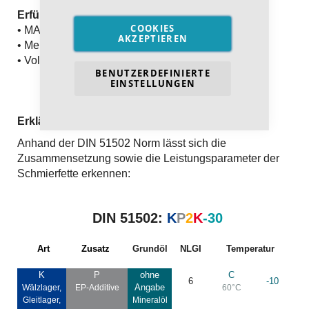
Erfüllt und übertrifft die Anforderungen an:
COOKIES
• MAN 283 Li-P 2
AKZEPTIEREN
• Mercedes MB 267.0
• Volvo STD 1277,18
BENUTZERDEFINIERTE
EINSTELLUNGEN
Erklärung der DIN 51502
Anhand der DIN 51502 Norm lässt sich die
Zusammensetzung sowie die Leistungsparameter der
Schmierfette erkennen:
DIN 51502:
K
P
2
K
-30
Art
Zusatz
Grundöl
NLGI
Temperatur
K
P
ohne
C
6
-10
Angabe
Wälzlager,
EP-Additive
60°C
Gleitlager,
Mineralöl