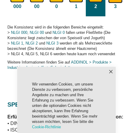
000
00
0
1
2
3
Die Konsistenz wird in die folgenden Bereiche eingeteilt:
>
NLGI 000
,
NLGI 00
und
NLGI 0
fallen unter Fließfette (Die
Konsistenz liegt zwischen der von Speiseöl und Jogurth)
>
NLGI 1
,
NLGI 2
und
NLGI 3
werden oft als Mehrzweckfette
bezeichnet (Die Konsistenz ähnelt einer Hautcreme)
> NLGI 4, NLGI 5, NLGI 6 werden heute kaum noch verwendet
Weitere Informationen finden Sie auf
ADDINOL > Produkte >
Industrieschmierstoffe > Schmierfett
Schließen
Wir verwenden Cookies, um unsere
Dienste zu verbessern, persönliche
Angebote zu machen und Ihre
Erfahrung zu verbessern. Wenn Sie
SPEZIFIKATION UND FREIGABEN
unten die optionalen Cookies nicht
akzeptieren, kann Ihre Erfahrung
beeinträchtigt werden. Wenn Sie mehr
Erfüllt und übertrifft die internationale Spezifikation:
wissen möchten, lesen Sie bitte die
• DIN 51502 KP2K-30
Cookie-Richtlinie
• ISO 6743 L-X CCEB2