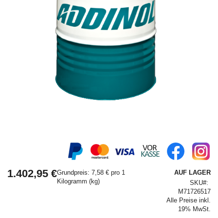
Springe
zum
Anfang
1.402,95 €
der
Grundpreis: 7,58 € pro 1
AUF LAGER
Bildergalerie
Kilogramm (kg)
SKU
M71726517
Alle Preise inkl.
19% MwSt.