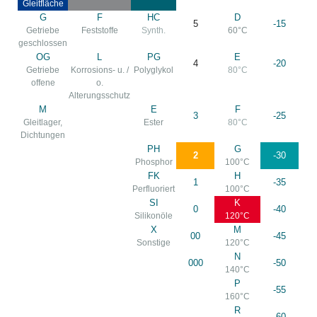
Gleitfläche
G
F
HC
D
5
-15
Getriebe
Feststoffe
Synth.
60°C
geschlossen
OG
L
PG
E
4
-20
Getriebe
Korrosions- u. /
Polyglykol
80°C
offene
o.
Alterungsschutz
M
E
F
3
-25
Gleitlager,
Ester
80°C
Dichtungen
PH
G
2
-30
Phosphor
100°C
FK
H
1
-35
Perfluoriert
100°C
SI
K
0
-40
Silikonöle
120°C
X
M
00
-45
Sonstige
120°C
N
000
-50
140°C
P
-55
160°C
R
-60