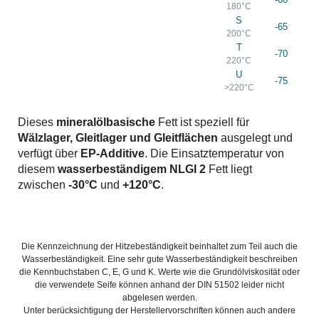
180°C
S
-65
200°C
T
-70
220°C
U
-75
>220°C
Dieses
mineralölbasische
Fett ist speziell für
Wälzlager, Gleitlager und Gleitflächen
ausgelegt und
verfügt über
EP-Additive
. Die Einsatztemperatur von
diesem
wasserbeständigem
NLGI 2
Fett liegt
zwischen
-30°C
und
+120°C
.
Die Kennzeichnung der Hitzebeständigkeit beinhaltet zum Teil auch die
Wasserbeständigkeit. Eine sehr gute Wasserbeständigkeit beschreiben
die Kennbuchstaben C, E, G und K. Werte wie die Grundölviskosität oder
die verwendete Seife können anhand der DIN 51502 leider nicht
abgelesen werden.
Unter berücksichtigung der Herstellervorschriften können auch andere