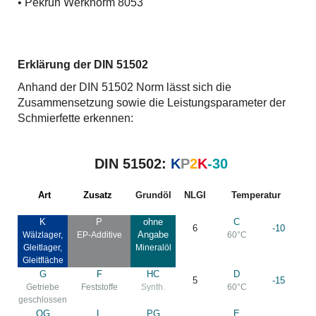
• Pekrun Werknorm 8053
Erklärung der DIN 51502
Anhand der DIN 51502 Norm lässt sich die
Zusammensetzung sowie die Leistungsparameter der
Schmierfette erkennen:
DIN 51502:
K
P
2
K
-30
Art
Zusatz
Grundöl
NLGI
Temperatur
K
P
ohne
C
6
-10
Angabe
Wälzlager,
EP-Additive
60°C
Gleitlager,
Mineralöl
Gleitfläche
G
F
HC
D
5
-15
Getriebe
Feststoffe
Synth.
60°C
geschlossen
OG
L
PG
E