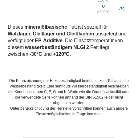
220°C
U
-75
>220°C
Dieses
mineralölbasische
Fett ist speziell für
Wälzlager, Gleitlager und Gleitflächen
ausgelegt und
verfügt über
EP-Additive
. Die Einsatztemperatur von
diesem
wasserbeständigem
NLGI 2
Fett liegt
zwischen
-30°C
und
+120°C
.
Die Kennzeichnung der Hitzebeständigkeit beinhaltet zum Teil auch die
Wasserbeständigkeit. Eine sehr gute Wasserbeständigkeit beschreiben
die Kennbuchstaben C, E, G und K. Werte wie die Grundölviskosität oder
die verwendete Seife können anhand der DIN 51502 leider nicht
abgelesen werden.
Unter berücksichtigung der Herstellervorschriften können auch andere
Einsatzmöglichkeiten in Frage kommen.