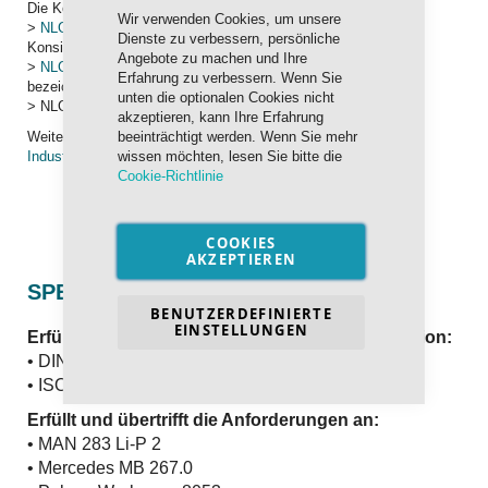
Die Konsistenz wird in die folgenden Bereiche eingeteilt:
Wir verwenden Cookies, um unsere
>
NLGI 000
,
NLGI 00
und
NLGI 0
fallen unter Fließfette (Die
Dienste zu verbessern, persönliche
Konsistenz liegt zwischen der von Speiseöl und Jogurth)
Angebote zu machen und Ihre
>
NLGI 1
,
NLGI 2
und
NLGI 3
werden oft als Mehrzweckfette
Erfahrung zu verbessern. Wenn Sie
bezeichnet (Die Konsistenz ähnelt einer Hautcreme)
unten die optionalen Cookies nicht
> NLGI 4, NLGI 5, NLGI 6 werden heute kaum noch verwendet
akzeptieren, kann Ihre Erfahrung
Weitere Informationen finden Sie auf
beeinträchtigt werden. Wenn Sie mehr
ADDINOL > Produkte >
Industrieschmierstoffe > Schmierfett
wissen möchten, lesen Sie bitte die
Cookie-Richtlinie
COOKIES
AKZEPTIEREN
SPEZIFIKATION UND FREIGABEN
BENUTZERDEFINIERTE
EINSTELLUNGEN
Erfüllt und übertrifft die internationale Spezifikation:
• DIN 51502 KP2K-30
• ISO 6743 L-X CCEB2
Erfüllt und übertrifft die Anforderungen an:
• MAN 283 Li-P 2
• Mercedes MB 267.0