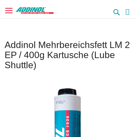
Direkt
zum
Suche
Inhalt
Addinol Mehrbereichsfett LM 2
EP / 400g Kartusche (Lube
Shuttle)
Springe
zum
Ende
der
Bildergalerie