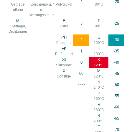
4
-20
Getriebe
Korrosions- u. /
Polyglykol
80°C
offene
o.
Alterungsschutz
M
E
F
3
-25
Gleitlager,
Ester
80°C
Dichtungen
PH
G
2
-30
Phosphor
100°C
FK
H
1
-35
Perfluoriert
100°C
SI
K
0
-40
Silikonöle
120°C
X
M
00
-45
Sonstige
120°C
N
000
-50
140°C
P
-55
160°C
R
-60
180°C
S
-65
200°C
T
-70