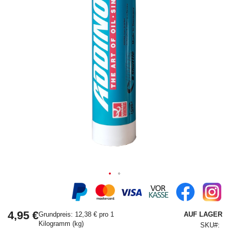
Springe
zum
Anfang
4,95 €
der
Grundpreis: 12,38 € pro 1
AUF LAGER
Bildergalerie
Kilogramm (kg)
SKU