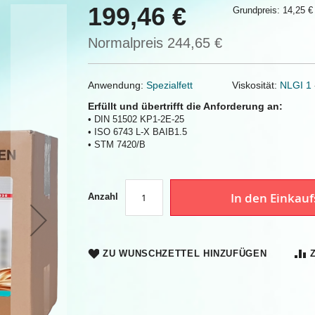
199,46 €
Grundpreis: 14,25 €
Sonderangebot
Normalpreis
244,65 €
Anwendung:
Spezialfett
Viskosität:
NLGI 1
Erfüllt und übertrifft die Anforderung an:
• DIN 51502 KP1-2E-25
• ISO 6743 L-X BAIB1.5
• STM 7420/B
In den Einkau
Anzahl
ZU WUNSCHZETTEL HINZUFÜGEN