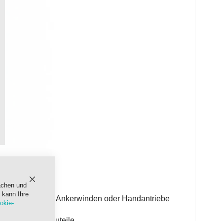
achen und
Schließen
 kann Ihre
e Getriebe
, z.B. Ankerwinden oder Handantriebe
okie-
rftzuliefererbauteile.