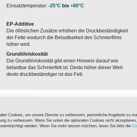
Einsatztemperatur:
-25°C
bis
+80°C
EP-Additive
Die öllöslichen Zusätze erhöhen die Druckbeständigkeit
der Fette wodurch die Belastbarkeit des Schmierfilms
höher wird.
Grundölviskosität
Die Grundölviskosität gibt einen Hinweis darauf wie
belastbar das Schmierfett ist. Desto höher dieser Wert
desto druckbeständiger ist das Fett.
nden Cookies, um unsere Dienste zu verbessern, persönliche Angebote zu m
rung zu verbessern. Wenn Sie unten die optionalen Cookies nicht akzeptieren,
inden, Wälz- und Gleitlager, Zylinderführungen sowie für
offen
beeinträchtigt werden. Wenn Sie mehr wissen möchten, lesen Sie bitte die
Co
assergeräten
, Bordkränen, Offshore-Bauteile, Yachten sowie We