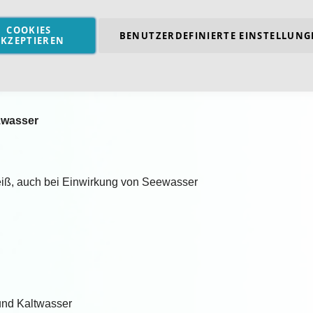
n der Papier- und Textilindustrie.
urbinen, Schleusentore, Fahrtreppen, Bogenzahnkupplungen, 
COOKIES
BENUTZERDEFINIERTE EINSTELLUNG
KZEPTIEREN
zwasser
eiß, auch bei Einwirkung von Seewasser
nd Kaltwasser