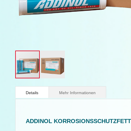
Springe
zum
Anfang
Details
Mehr Informationen
der
Bildergalerie
ADDINOL KORROSIONSSCHUTZFETT