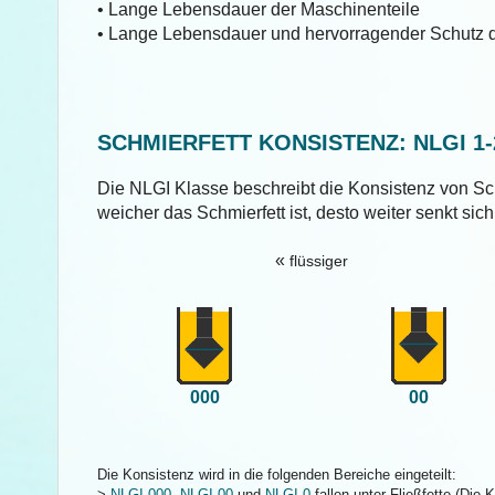
• Lange Lebensdauer der Maschinenteile
• Lange Lebensdauer und hervorragender Schutz d
SCHMIERFETT KONSISTENZ: NLGI 1-
Die NLGI Klasse beschreibt die Konsistenz von Sch
weicher das Schmierfett ist, desto weiter senkt sic
«
flüssiger
000
00
Die Konsistenz wird in die folgenden Bereiche eingeteilt:
>
NLGI 000
,
NLGI 00
und
NLGI 0
fallen unter Fließfette (Die