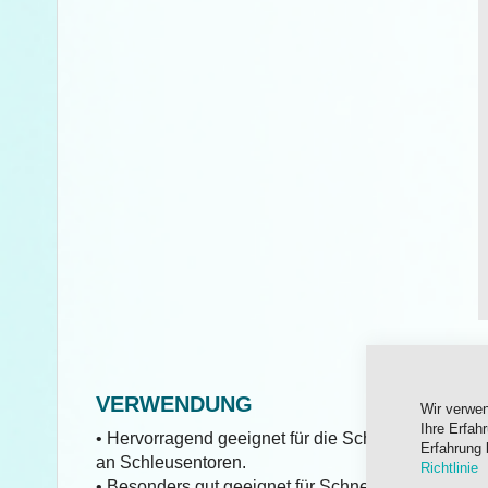
VERWENDUNG
Wir verwe
Ihre Erfah
• Hervorragend geeignet für die Schmierung von W
Erfahrung 
an Schleusentoren.
Richtlinie
• Besonders gut geeignet für Schnecken in
Unterw