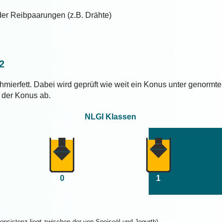
er Reibpaarungen (z.B. Drähte)
2
mierfett. Dabei wird geprüft wie weit ein Konus unter genormte
h der Konus ab.
NLGI Klassen
0
1
 Konsistenz liegt zwischen der von Speiseöl und Jogurth)