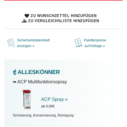
ZU WUNSCHZETTEL HINZUFÜGEN
ZU VERGLEICHSLISTE HINZUFÜGEN
Sicherheitsdatenblatt
Palettenpreise
»
»
anzeigen
auf Anfrage
ALLESKÖNNER
☝️
➥ ACP Multifunktionsspray
»
ACP Spray
ab 6,99€
Schmierung, Konservierung, Reinigung