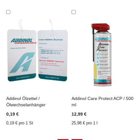
In
In
den
den
Einkaufswagen
Einkaufswagen
Addinol Ölzettel /
Addinol Care Protect ACP / 500
A
Ölwechselanhänger
ml
/
ZU
ZU
ZU
ZU
WUNSCHZETTEL
VERGLEICHSLISTE
WUNSCHZETTEL
VERGLEICHSLISTE
0,19 €
12,99 €
6
HINZUFÜGEN
HINZUFÜGEN
HINZUFÜGEN
HINZUFÜGEN
0,19 € pro 1 St
25,98 € pro 1 l
1