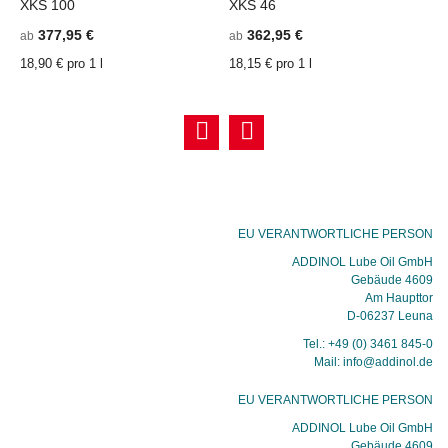
XKS 100
XKS 46
S
377,95 €
362,95 €
ab
ab
a
18,90 € pro 1 l
18,15 € pro 1 l
1
EU VERANTWORTLICHE PERSON
ADDINOL Lube Oil GmbH
Gebäude 4609
Am Haupttor
D-06237 Leuna
Tel.: +49 (0) 3461 845-0
Mail: info@addinol.de
EU VERANTWORTLICHE PERSON
ADDINOL Lube Oil GmbH
Gebäude 4609