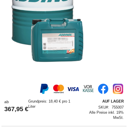
Springe
zum
Anfang
der
Grundpreis: 18,40 € pro 1
AUF LAGER
ab
Bildergalerie
Liter
SKU
755007
367,95 €
Alle Preise inkl. 19%
MwSt.