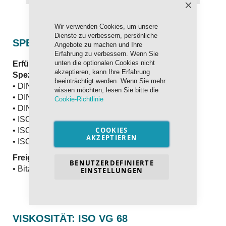
Schließen
Wir verwenden Cookies, um unsere
Dienste zu verbessern, persönliche
SPEZIFIKATION UND FREIGABEN
Angebote zu machen und Ihre
Erfahrung zu verbessern. Wenn Sie
unten die optionalen Cookies nicht
Erfüllt und übertrifft die internationalen
akzeptieren, kann Ihre Erfahrung
Spezifikationen:
beeinträchtigt werden. Wenn Sie mehr
• DIN 51503-1 (KAA)
wissen möchten, lesen Sie bitte die
• DIN 51503-1 (KE)
Cookie-Richtlinie
• DIN 51503-1 (KC)
• ISO 6743-3 (DRA)
COOKIES
• ISO 6743-3 (DRC)
AKZEPTIEREN
• ISO 6743-3 (DRG)
Freigegeben nach:
BENUTZERDEFINIERTE
• Bitzer Kältemaschinen
EINSTELLUNGEN
VISKOSITÄT: ISO VG 68