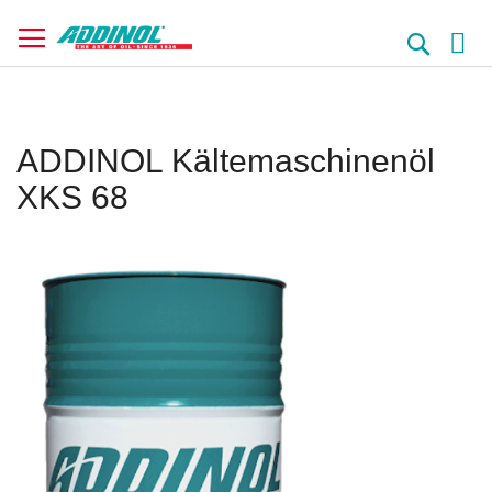
Direkt
zum
Suche
Inhalt
ADDINOL Kältemaschinenöl
XKS 68
Springe
zum
Ende
der
Bildergalerie