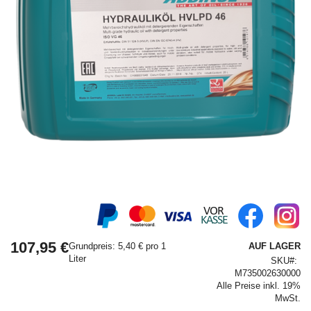
Springe
zum
Anfang
107,95 €
der
Grundpreis: 5,40 € pro 1
AUF LAGER
Bildergalerie
Liter
SKU
M735002630000
Alle Preise inkl. 19%
MwSt.