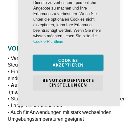
Dienste zu verbessern, persönliche
Angebote zu machen und Ihre
Erfahrung zu verbessern. Wenn Sie
unten die optionalen Cookies nicht
akzeptieren, kann Ihre Erfahrung
beeinträchtigt werden. Wenn Sie mehr
wissen möchten, lesen Sie bitte die
Cookie-Richtlinie
VORTEILE
• Verhinderung von Schmutz und Abrieb an
COOKIES
AKZEPTIEREN
Steuerelementen und Regeleinrichtungen
• Einsatz auch dort, wo Wasser in das System
eindringen kann
BENUTZERDEFINIERTE
EINSTELLUNGEN
•
Aufnahme geringer Mengen Wasser
ist möglich
(max. 2% Wasser werden aufgenommen)
• Störungsfreier Betrieb auch in Multi-Metall-Systemen
• Lange Gebrauchsdauer
• Auch für Anwendungen mit stark wechselnden
Umgebungstemperaturen geeignet