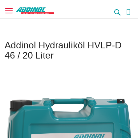
Direkt
zum
Suche
Inhalt
Addinol Hydrauliköl HVLP-D
46 / 20 Liter
Springe
zum
Ende
der
Bildergalerie