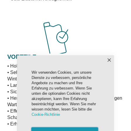
VORTEILE
Schließen
• Hohe Belastbarkeit des Getriebes
• Sehr gutes Schalt- und Anlaufverhalten auch im
Wir verwenden Cookies, um unsere
Dienste zu verbessern, persönliche
Winterbetrieb
Angebote zu machen und Ihre
• Lange Öllebensdauer
Erfahrung zu verbessern. Wenn Sie
• Sichere Schmierung auch unter Hochstbelastung
unten die optionalen Cookies nicht
• Hervorragender Schutz der Getriebeteile mit niedrigen
akzeptieren, kann Ihre Erfahrung
beeinträchtigt werden. Wenn Sie mehr
Wartungs- und Reparaturkosten
wissen möchten, lesen Sie bitte die
• Effektive Schmierung auch bei Getrieben, die zur
Cookie-Richtlinie
Schaumbildung neigen
• Erhöhter Schutz gegen Leckagen