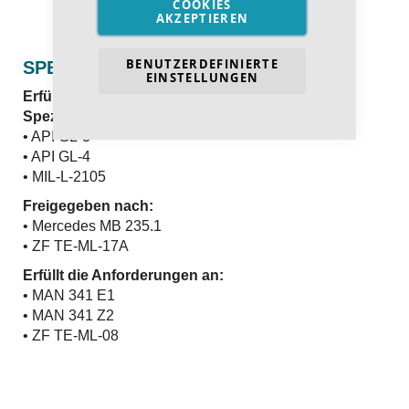
COOKIES
AKZEPTIEREN
BENUTZERDEFINIERTE
SPEZIFIKATION UND FREIGABEN
EINSTELLUNGEN
Erfüllt und übertrifft die internationalen
Spezifikationen:
• API GL-3
• API GL-4
• MIL-L-2105
Freigegeben nach:
• Mercedes MB 235.1
• ZF TE-ML-17A
Erfüllt die Anforderungen an:
• MAN 341 E1
• MAN 341 Z2
• ZF TE-ML-08