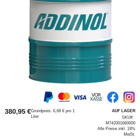
Springe
zum
Anfang
380,95 €
der
Grundpreis: 6,68 € pro 1
AUF LAGER
Bildergalerie
Liter
SKU
M742001660000
Alle Preise inkl. 19%
MwSt.