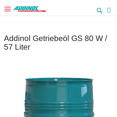
Direkt
zum
Suche
Inhalt
Addinol Getriebeöl GS 80 W /
57 Liter
Springe
zum
Ende
der
Bildergalerie