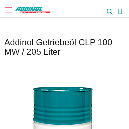
Direkt
zum
Suche
Inhalt
Addinol Getriebeöl CLP 100
MW / 205 Liter
Springe
zum
Ende
der
Bildergalerie