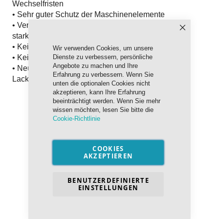
Wechselfristen
• Sehr guter Schutz der Maschinenelemente
• Verhindert wirkungsvoll Schaumbildung, auch bei
Schließen
starker Fremdstoffeinwirkung
• Keine Einschränkung beim Einsatz von Filtern
Wir verwenden Cookies, um unsere
Dienste zu verbessern, persönliche
• Keine Tendenz zur Bildung von Rückständen
Angebote zu machen und Ihre
• Neutrales Verhalten gegenüber Dichtungen und
Erfahrung zu verbessern. Wenn Sie
Lacken
unten die optionalen Cookies nicht
akzeptieren, kann Ihre Erfahrung
beeinträchtigt werden. Wenn Sie mehr
wissen möchten, lesen Sie bitte die
Cookie-Richtlinie
COOKIES
PRODUKTPROGRAMM
AKZEPTIEREN
BENUTZERDEFINIERTE
CLP
- Standard
EINSTELLUNGEN
Industriegetriebeöl
CLP PM
- Bei erhöhter
Wasserkontamination