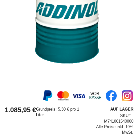
Springe
zum
Anfang
1.085,95 €
der
Grundpreis: 5,30 € pro 1
AUF LAGER
Bildergalerie
Liter
SKU
M741061540000
Alle Preise inkl. 19%
MwSt.