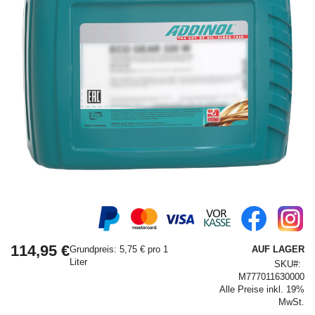
Springe
zum
Anfang
114,95 €
der
Grundpreis: 5,75 € pro 1
AUF LAGER
Bildergalerie
Liter
SKU
M777011630000
Alle Preise inkl. 19%
MwSt.