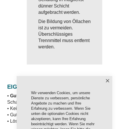
dünner Schicht
aufgebracht werden.
Die Bildung von Öllachen
ist zu vermeiden.
Überschlüssiges
Trennmittel muss entfernt
werden.
Schließen
EIGENSCHAFTEN
Wir verwenden Cookies, um unsere
•
Gutes anhaften
des Trennfilms an senkrechten
Dienste zu verbessern, persönliche
Schalungen
Angebote zu machen und Ihre
• Keine Ablüftzeiten erforderlich
Erfahrung zu verbessern. Wenn Sie
unten die optionalen Cookies nicht
• Guter Korrosionsschutz
akzeptieren, kann Ihre Erfahrung
• Lösemittelfrei, geruchsarm
beeinträchtigt werden. Wenn Sie mehr