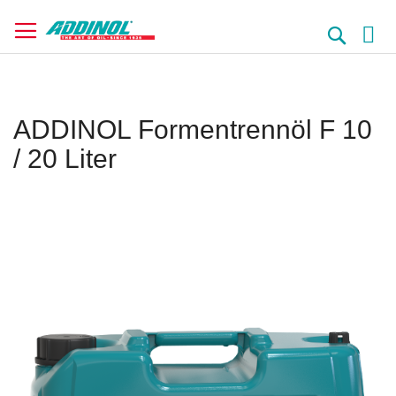
Direkt
zum
Suche
Inhalt
ADDINOL Formentrennöl F 10
/ 20 Liter
Springe
zum
Ende
der
Bildergalerie