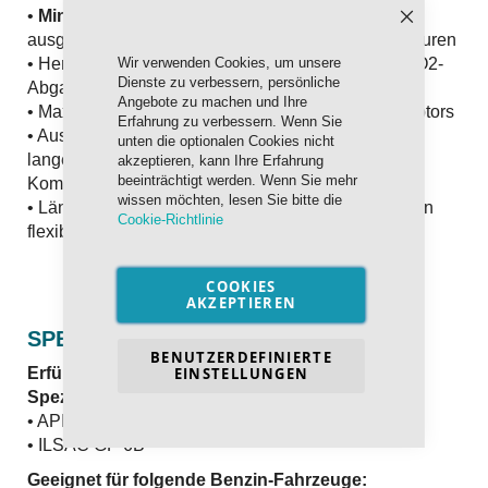
•
Minimaler Kaltstartverschleiß
aufgrund der
Schließen
ausgezeichneten Fließfähigkeit bei tiefen Temperaturen
Wir verwenden Cookies, um unsere
• Hervorragendes Kraftstoffeinsparpotenzial und CO2-
Dienste zu verbessern, persönliche
Abgasreduzierung
Angebote zu machen und Ihre
• Maximaler Schutz und lange Lebensdauer des Motors
Erfahrung zu verbessern. Wenn Sie
• Ausgezeichnetes Reinigungsvermögen garantiert
unten die optionalen Cookies nicht
lange Lebensdauer aller zu schmierenden
akzeptieren, kann Ihre Erfahrung
beeinträchtigt werden. Wenn Sie mehr
Komponenten
wissen möchten, lesen Sie bitte die
• Längste Ölwechselfristen auch bei Anwendung von
Cookie-Richtlinie
flexiblen Service-Systemen
COOKIES
AKZEPTIEREN
SPEZIFIKATION UND FREIGABEN
BENUTZERDEFINIERTE
EINSTELLUNGEN
Erfüllt und übertrifft die internationalen
Spezifikationen:
• API SP with Resource Conserving
• ILSAC GF-6B
Geeignet für folgende Benzin-Fahrzeuge: