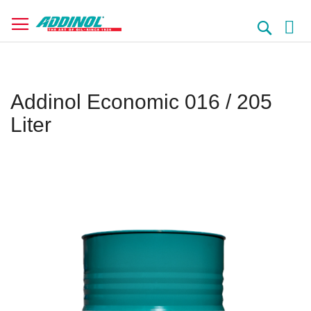
Direkt
zum
Suche
Inhalt
Addinol Economic 016 / 205
Liter
Springe
zum
Ende
der
Bildergalerie