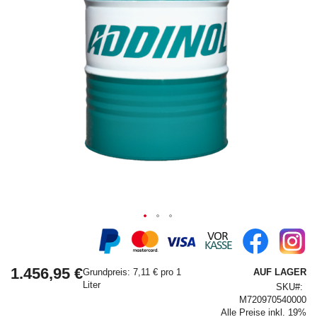
Springe
zum
Anfang
1.456,95 €
der
Grundpreis: 7,11 € pro 1
AUF LAGER
Bildergalerie
Liter
SKU
M720970540000
Alle Preise inkl. 19%